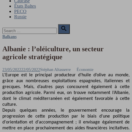
Caucase
États Baltes
PECO
Russie
Search

for:
Search
Balkans
Albanie : l’oléiculture, un secteur
agricole stratégique
Posted
Author
23/05/2022
22/05/2022
Stéphan Altasserre
Économie
on
L’Europe est le principal producteur d’huile d’olive au monde,
grâce aux nombreuses exploitations espagnoles, italiennes et
grecques. Mais, d’autres pays concourent également à cette
production agricole. Parmi eux, on trouve notamment l’Albanie,
dont le climat méditerranéen est également favorable à cette
culture.
Depuis quelques années, le gouvernement encourage la
progression de cette production par le biais d'une politique
d'orientation et d'accompagnement ; il envisage également de
mettre en place prochainement des aides financières incitatives.