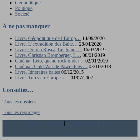
Géopolitique
Politique
Société
À ne pas manquer
Livre. Géopolitique de l’Europ…
14/09/2020
Livre. L’extradition des Balte…
28/04/2020
Livre. Dorina Roşca, Le grand …
16/03/2019
Livre. Christian Bromberger, L…
08/01/2019
Cinéma. Leto, quand rock under…
02/01/2019
Cinéma : Cold War de Paweł Paw…
03/11/2018
Livre. Itinéraires baltes
06/12/2015
Livre. Turcs en Europe –…
01/07/2007
Consultez…
Tous les dossiers
Tous les reportages
Conseil scientifique
|
Ligne éditoriale
|
Contact
Mentions légales