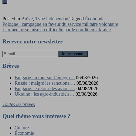
Posted in
Brève
,
Type indépendant
Tagged
Économie
Navigation
Pologne : campagne en faveur du service militaire volontaire
L’armée russe mise en difficulté par le conflit en Ukraine
de
l’article
Recevez notre newsletter
Brèves
Bulgarie : retour sur l’émigra…
06/08/2026
Russie : malgré les sanctions,…
05/08/2026
Bulgarie: le retour des avions…
04/08/2026
Ukraine : les agro-industriels…
03/08/2026
Toutes les brèves
Quel thème vous intéresse ?
Culture
Économie