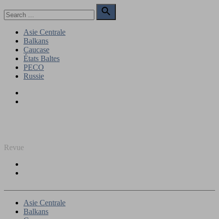
Skip
Search

to
for:
Search
content
Asie Centrale
Balkans
Caucase
États Baltes
PECO
Russie
Facebook
Twitter
REGARD SUR L'EST
Revue
Facebook
Twitter
Asie Centrale
Balkans