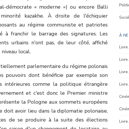
Polit
cial-démocrate « moderne ») ou encore Balli
minorité kazakhe. À droite de l'échiquier
Soci
opposants au régime communiste et patriotes
 à franchir le barrage des signatures. Les
À N
ts urbains n'ont pas, de leur côté, affiché
Livre
 niveau local.
Livre
entiellement parlementaire du régime polonais
Livre
es pouvoirs dont bénéficie par exemple son
es intérieures comme la politique étrangère
Livre
rnement et c'est donc le Premier ministre
Ciném
 représente la Pologne aux sommets européens
Ciné
e doit avoir lieu dans la diplomatie polonaise,
ces de se produire à la suite des élections
Livre
u'en raison d'un changement de locataire au