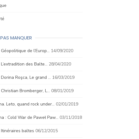
ique
été
E PAS MANQUER
. Géopolitique de l’Europ…
14/09/2020
. L’extradition des Balte…
28/04/2020
. Dorina Roşca, Le grand …
16/03/2019
. Christian Bromberger, L…
08/01/2019
a. Leto, quand rock under…
02/01/2019
ma : Cold War de Paweł Paw…
03/11/2018
. Itinéraires baltes
06/12/2015