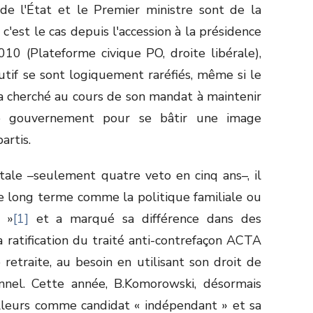
de l'État et le Premier ministre sont de la
est le cas depuis l'accession à la présidence
0 (Plateforme civique PO, droite libérale),
utif se sont logiquement raréfiés, même si le
 a cherché au cours de son mandat à maintenir
le gouvernement pour se bâtir une image
artis.
ntale –seulement quatre veto en cinq ans–, il
e long terme comme la politique familiale ou
n »
[1]
et a marqué sa différence dans des
ratification du traité anti-contrefaçon ACTA
etraite, au besoin en utilisant son droit de
onnel. Cette année, B.Komorowski, désormais
illeurs comme candidat « indépendant » et sa