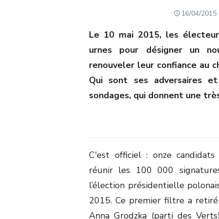
POSTED
16/04/2015
ON
Le 10 mai 2015, les électeur
urnes pour désigner un nou
renouveler leur confiance au c
Qui sont ses adversaires et
sondages, qui donnent une trè
C'est officiel : onze candidat
réunir les 100 000 signature
l’élection présidentielle polona
2015. Ce premier filtre a reti
Anna Grodzka (parti des Verts