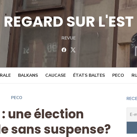
REGARD SUR L'EST
REVUE
Facebook
Twitter
TRALE
BALKANS
CAUCASE
ÉTATS BALTES
PECO
RU
PECO
RECE
: une élection
lle sans suspense?