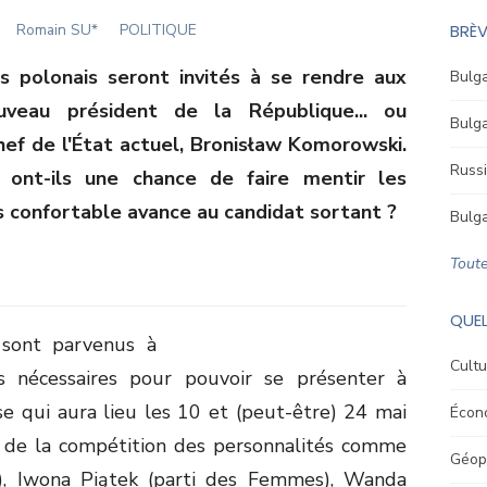
Author
Romain SU*
POLITIQUE
BRÈV
s polonais seront invités à se rendre aux
Bulga
veau président de la République... ou
Bulga
hef de l'État actuel, Bronisław Komorowski.
Russi
 ont-ils une chance de faire mentir les
s confortable avance au candidat sortant ?
Bulga
Toute
QUEL
s sont parvenus à
Cultu
s nécessaires pour pouvoir se présenter à
ise qui aura lieu les 10 et (peut-être) 24 mai
Écon
ré de la compétition des personnalités comme
Géopo
), Iwona Piątek (parti des Femmes), Wanda