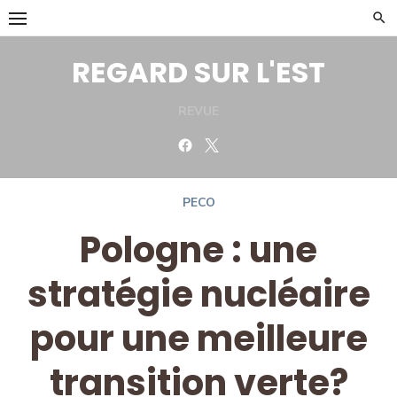
Skip
to
content
REGARD SUR L'EST
REVUE
Facebook
Twitter
PECO
Pologne : une
stratégie nucléaire
pour une meilleure
transition verte?