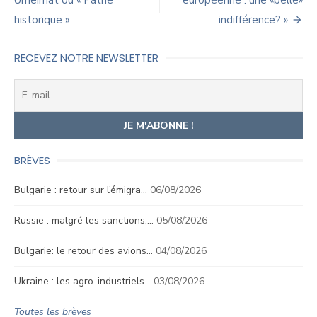
Urheimat ou « Patrie
européenne : une «belle»
l’article
historique »
indifférence? »
RECEVEZ NOTRE NEWSLETTER
BRÈVES
Bulgarie : retour sur l’émigra…
06/08/2026
Russie : malgré les sanctions,…
05/08/2026
Bulgarie: le retour des avions…
04/08/2026
Ukraine : les agro-industriels…
03/08/2026
Toutes les brèves