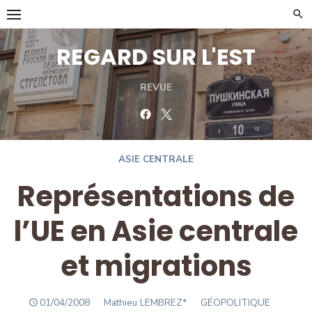
Skip
to
content
REGARD SUR L'EST
REVUE
Facebook
Twitter
ASIE CENTRALE
Représentations de
l’UE en Asie centrale
et migrations
POSTED
Author
01/04/2008
Mathieu LEMBREZ*
GÉOPOLITIQUE