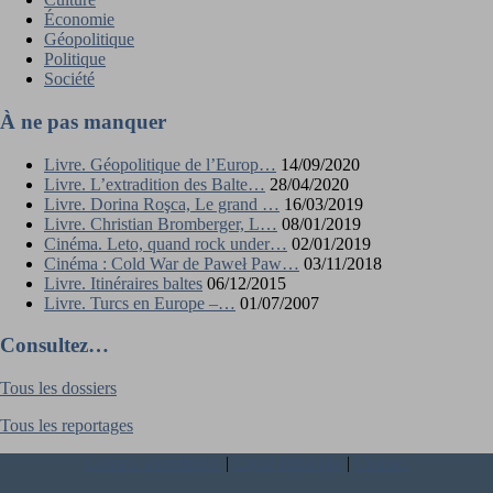
Économie
Géopolitique
Politique
Société
À ne pas manquer
Livre. Géopolitique de l’Europ…
14/09/2020
Livre. L’extradition des Balte…
28/04/2020
Livre. Dorina Roşca, Le grand …
16/03/2019
Livre. Christian Bromberger, L…
08/01/2019
Cinéma. Leto, quand rock under…
02/01/2019
Cinéma : Cold War de Paweł Paw…
03/11/2018
Livre. Itinéraires baltes
06/12/2015
Livre. Turcs en Europe –…
01/07/2007
Consultez…
Tous les dossiers
Tous les reportages
Conseil scientifique
|
Ligne éditoriale
|
Contact