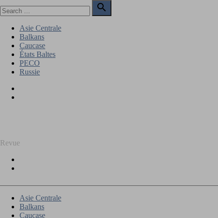
Skip
Search

to
for:
Search
content
Asie Centrale
Balkans
Caucase
États Baltes
PECO
Russie
Facebook
Twitter
REGARD SUR L'EST
Revue
Facebook
Twitter
Asie Centrale
Balkans
Caucase