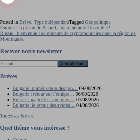
Posted in
Brève
,
Type indépendant
Tagged
Géopolitique
Navigation
Estonie : la prison de Patarei, enjeu mémoriel insoluble?
Russie : bienvenue aux mineurs de cryptomonnaies dans la région de
de
Mourmansk
l’article
Recevez notre newsletter
Brèves
Bulgarie: numérisation des pro…
09/08/2026
Bulgarie : retour sur l’émigra…
06/08/2026
Russie : malgré les sanctions,…
05/08/2026
Bulgarie: le retour des avions…
04/08/2026
Toutes les brèves
Quel thème vous intéresse ?
Culture