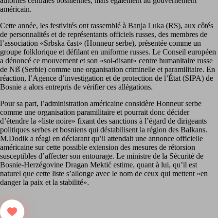
autorités centrales bosniennes, mais également au gouvernement
américain.
Cette année, les festivités ont rassemblé à Banja Luka (RS), aux côtés
de personnalités et de représentants officiels russes, des membres de
l’association «Srbska čast» (Honneur serbe), présentée comme un
groupe folklorique et défilant en uniforme russes. Le Conseil européen
a dénoncé ce mouvement et son «soi-disant» centre humanitaire russe
de Niš (Serbie) comme une organisation criminelle et paramilitaire. En
réaction, l’Agence d’investigation et de protection de l’État (SIPA) de
Bosnie a alors entrepris de vérifier ces allégations.
Pour sa part, l’administration américaine considère Honneur serbe
comme une organisation paramilitaire et pourrait donc décider
d’étendre la «liste noire» fixant des sanctions à l’égard de dirigeants
politiques serbes et bosniens qui déstabilisent la région des Balkans.
M.Dodik a réagi en déclarant qu’il attendait une annonce officielle
américaine sur cette possible extension des mesures de rétorsion
susceptibles d’affecter son entourage. Le ministre de la Sécurité de
Bosnie-Herzégovine Dragan Mektić estime, quant à lui, qu’il est
naturel que cette liste s’allonge avec le nom de ceux qui mettent «en
danger la paix et la stabilité».