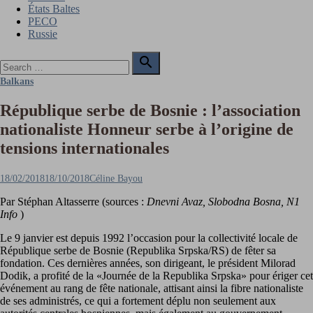
États Baltes
PECO
Russie
Search

for:
Search
Balkans
République serbe de Bosnie : l’association
nationaliste Honneur serbe à l’origine de
tensions internationales
Posted
Author
18/02/2018
18/10/2018
Céline Bayou
on
Par Stéphan Altasserre (sources :
Dnevni Avaz, Slobodna Bosna, N1
Info
)
Le 9 janvier est depuis 1992 l’occasion pour la collectivité locale de
République serbe de Bosnie (Republika Srpska/RS) de fêter sa
fondation. Ces dernières années, son dirigeant, le président Milorad
Dodik, a profité de la «Journée de la Republika Srpska» pour ériger cet
événement au rang de fête nationale, attisant ainsi la fibre nationaliste
de ses administrés, ce qui a fortement déplu non seulement aux