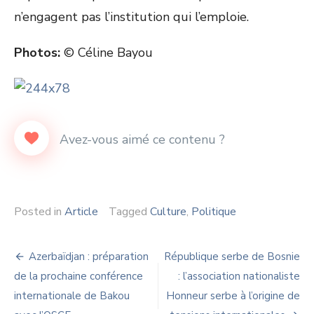
n’engagent pas l’institution qui l’emploie.
Photos:
© Céline Bayou
Posted in
Article
Tagged
Culture
,
Politique
Navigation
Azerbaïdjan : préparation
République serbe de Bosnie
de
de la prochaine conférence
: l’association nationaliste
internationale de Bakou
Honneur serbe à l’origine de
l’article