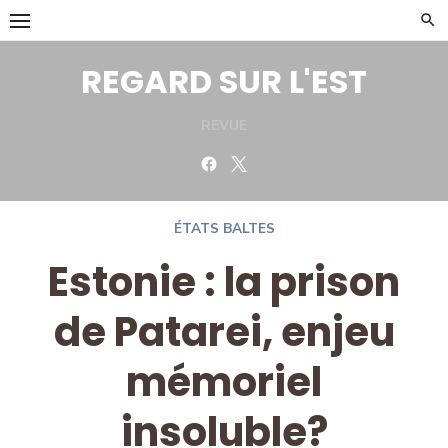
Skip
to
content
REGARD SUR L'EST
REVUE
Facebook
Twitter
ÉTATS BALTES
Estonie : la prison
de Patarei, enjeu
mémoriel
insoluble?