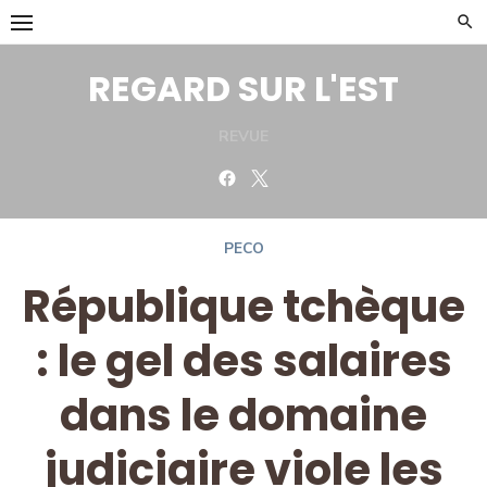
Skip
to
content
REGARD SUR L'EST
REVUE
Facebook
Twitter
PECO
République tchèque
: le gel des salaires
dans le domaine
judiciaire viole les