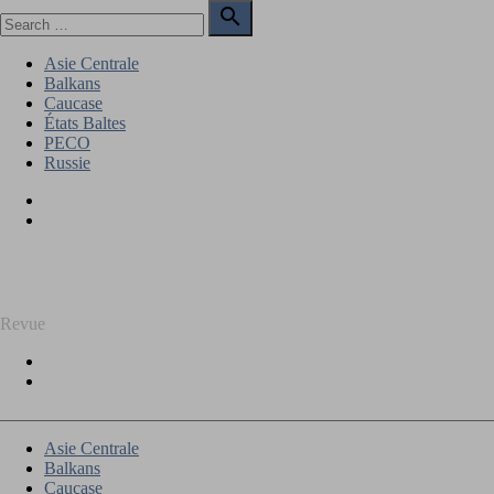
Skip
Search

to
for:
Search
content
Asie Centrale
Balkans
Caucase
États Baltes
PECO
Russie
Facebook
Twitter
REGARD SUR L'EST
Revue
Facebook
Twitter
Asie Centrale
Balkans
Caucase