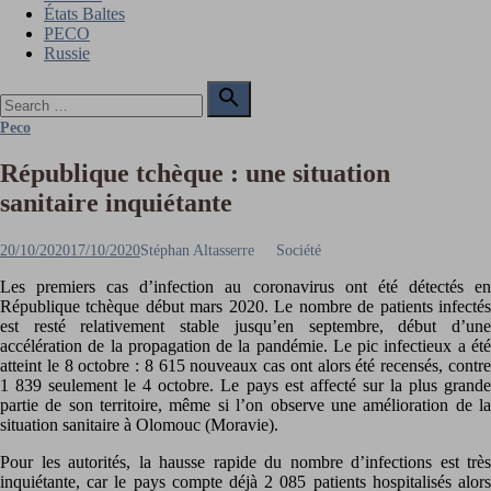
États Baltes
PECO
Russie
Search

for:
Search
Peco
République tchèque : une situation
sanitaire inquiétante
Posted
Author
20/10/2020
17/10/2020
Stéphan Altasserre
Société
on
Les premiers cas d’infection au coronavirus ont été détectés en
République tchèque début mars 2020. Le nombre de patients infectés
est resté relativement stable jusqu’en septembre, début d’une
accélération de la propagation de la pandémie. Le pic infectieux a été
atteint le 8 octobre : 8 615 nouveaux cas ont alors été recensés, contre
1 839 seulement le 4 octobre. Le pays est affecté sur la plus grande
partie de son territoire, même si l’on observe une amélioration de la
situation sanitaire à Olomouc (Moravie).
Pour les autorités, la hausse rapide du nombre d’infections est très
inquiétante, car le pays compte déjà 2 085 patients hospitalisés alors