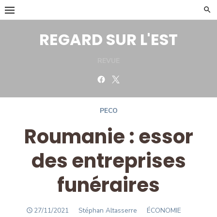
Skip
to
content
REGARD SUR L'EST
REVUE
Facebook
Twitter
PECO
Roumanie : essor
des entreprises
funéraires
POSTED
Author
27/11/2021
Stéphan Altasserre
ÉCONOMIE