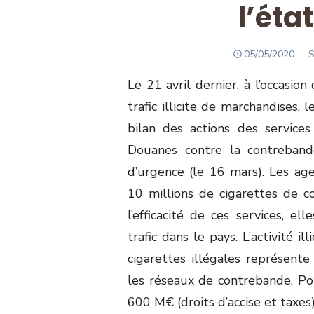
l’éta
POSTED
A
05/05/2020
S
ON
Le 21 avril dernier, à l’occasio
trafic illicite de marchandises,
bilan des actions des service
Douanes contre la contreband
d’urgence (le 16 mars). Les agen
10 millions de cigarettes de c
l’efficacité de ces services, e
trafic dans le pays. L’activité i
cigarettes illégales représente
les réseaux de contrebande. Pou
600 M€ (droits d’accise et taxes