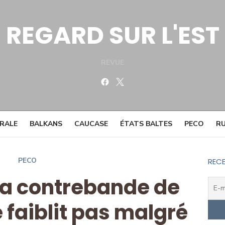
REGARD SUR L'EST
REVUE
Facebook
Twitter
TRALE
BALKANS
CAUCASE
ÉTATS BALTES
PECO
RU
PECO
RECE
la contrebande de
 faiblit pas malgré