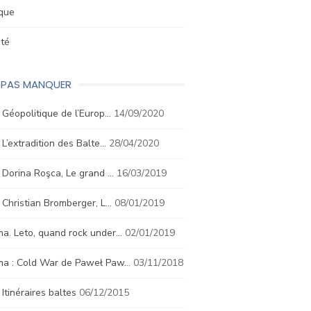
ique
été
E PAS MANQUER
. Géopolitique de l’Europ…
14/09/2020
. L’extradition des Balte…
28/04/2020
. Dorina Roşca, Le grand …
16/03/2019
. Christian Bromberger, L…
08/01/2019
a. Leto, quand rock under…
02/01/2019
ma : Cold War de Paweł Paw…
03/11/2018
. Itinéraires baltes
06/12/2015