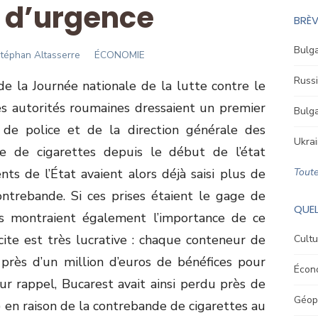
t d’urgence
BRÈV
Bulga
uthor
téphan Altasserre
ÉCONOMIE
Russi
n de la Journée nationale de la lutte contre le
 les autorités roumaines dressaient un premier
Bulga
s de police et de la direction générale des
Ukrai
e de cigarettes depuis le début de l’état
ts de l’État avaient alors déjà saisi plus de
Toute
ontrebande. Si ces prises étaient le gage de
QUEL
lles montraient également l’importance de ce
llicite est très lucrative : chaque conteneur de
Cultu
 près d’un million d’euros de bénéfices pour
Écon
r rappel, Bucarest avait ainsi perdu près de
Géopo
) en raison de la contrebande de cigarettes au