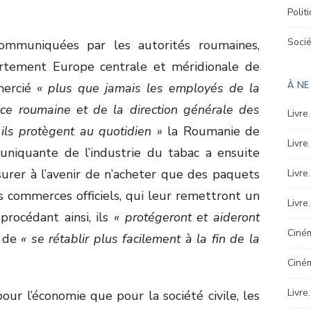
Polit
Soci
communiquées par les autorités roumaines,
rtement Europe centrale et méridionale de
À N
ercié «
plus que jamais les employés de la
lice roumaine et de la direction générale des
Livre
ils protègent au quotidien »
la Roumanie de
Livre
uniquante de l’industrie du tabac a ensuite
rer à l’avenir de n’acheter que des paquets
Livre
 commerces officiels, qui leur remettront un
Livre
 procédant ainsi, ils
« protégeront et aideront
Ciném
t de
« se rétablir plus facilement à la fin de la
Ciné
Livre
pour l’économie que pour la société civile, les