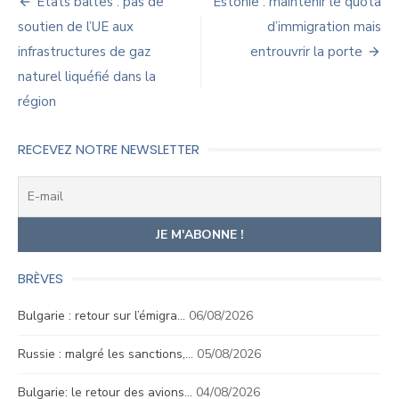
Navigation
États baltes : pas de
Estonie : maintenir le quota
de
soutien de l’UE aux
d’immigration mais
infrastructures de gaz
entrouvrir la porte
l’article
naturel liquéfié dans la
région
RECEVEZ NOTRE NEWSLETTER
BRÈVES
Bulgarie : retour sur l’émigra…
06/08/2026
Russie : malgré les sanctions,…
05/08/2026
Bulgarie: le retour des avions…
04/08/2026