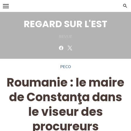
Skip
to
content
REGARD SUR L'EST
REVUE
Facebook
Twitter
PECO
Roumanie : le maire
de Constanţa dans
le viseur des
procureurs