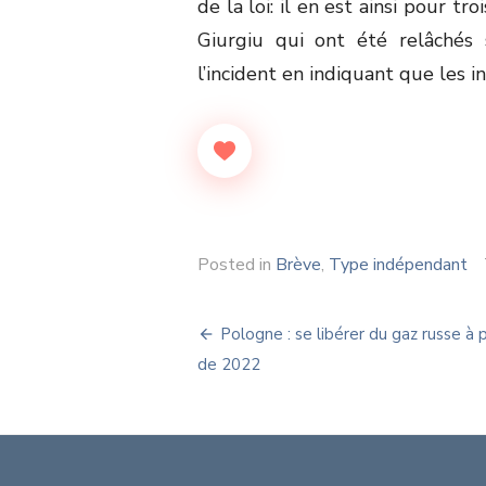
de la loi: il en est ainsi pour t
Giurgiu qui ont été relâchés 
l’incident en indiquant que les i
Posted in
Brève
,
Type indépendant
Navigation
Pologne : se libérer du gaz russe à p
de
de 2022
l’article