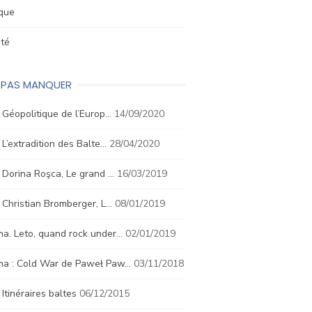
ique
été
E PAS MANQUER
. Géopolitique de l’Europ…
14/09/2020
. L’extradition des Balte…
28/04/2020
. Dorina Roşca, Le grand …
16/03/2019
. Christian Bromberger, L…
08/01/2019
a. Leto, quand rock under…
02/01/2019
ma : Cold War de Paweł Paw…
03/11/2018
. Itinéraires baltes
06/12/2015