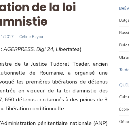
ation de la loi
BRÈV
amnistie
Bulga
Russi
STED
Author
11/2017
Céline Bayou
Bulga
 :
AGERPRESS, Digi 24, Libertatea
)
Ukrai
stre de la Justice Tudorel Toader, ancien
Toute
tutionnelle de Roumanie, a organisé une
évoqué les premières libérations de détenus
QUEL
entrée en vigueur de la loi d’amnistie des
Cultu
17, 650 détenus condamnés à des peines de 3
ne libération conditionnelle.
Écon
Géopo
’Administration pénitentiaire nationale (ANP)