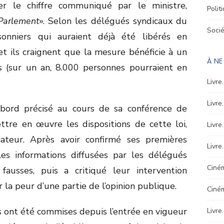
er le chiffre communiqué par le ministre,
Polit
 Parlement
». Selon les délégués syndicaux du
Soci
sonniers qui auraient déjà été libérés en
 et ils craignent que la mesure bénéficie à un
À N
(sur un an, 8.000 personnes pourraient en
Livre
Livre
’abord précisé au cours de sa conférence de
ttre en œuvre les dispositions de cette loi,
Livre
tiateur. Après avoir confirmé ses premières
Livre
 les informations diffusées par les délégués
Ciném
fausses, puis a critiqué leur intervention
er la peur d’une partie de l’opinion publique.
Ciné
s ont été commises depuis l’entrée en vigueur
Livre