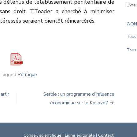
rois détenus de l’établissement pénitentiaire de
Livre
sans droit. T.Toader a cherché à minimiser
ntéressés seraient bientôt réincarcérés.
CON
Tous 
Tous 
Tagged
Politique
artir
Serbie : un programme d’influence
économique sur le Kosovo?
Conseil scientifique
|
Ligne éditoriale
|
Contact