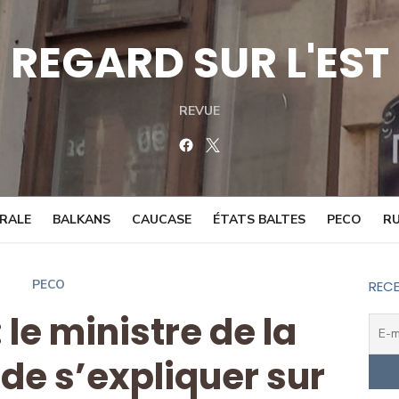
REGARD SUR L'EST
REVUE
Facebook
Twitter
TRALE
BALKANS
CAUCASE
ÉTATS BALTES
PECO
RU
PECO
RECE
le ministre de la
 de s’expliquer sur