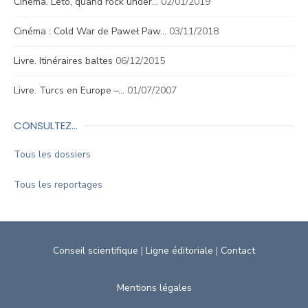
Cinéma. Leto, quand rock under…
02/01/2019
Cinéma : Cold War de Paweł Paw…
03/11/2018
Livre. Itinéraires baltes
06/12/2015
Livre. Turcs en Europe –…
01/07/2007
CONSULTEZ…
Tous les dossiers
Tous les reportages
Conseil scientifique
|
Ligne éditoriale
|
Contact
Mentions légales