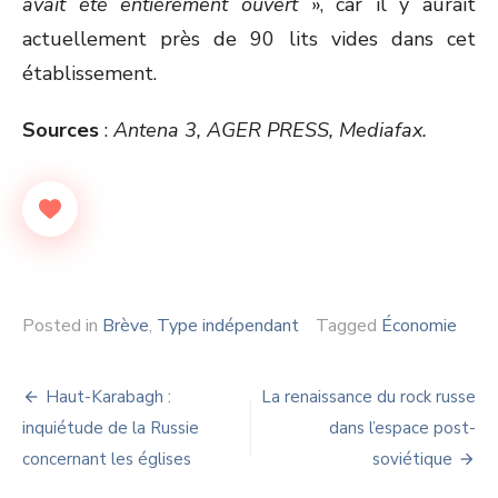
avait été entièrement ouvert
», car il y aurait
actuellement près de 90 lits vides dans cet
établissement.
Sources
:
Antena 3, AGER PRESS, Mediafax.
Posted in
Brève
,
Type indépendant
Tagged
Économie
Navigation
Haut-Karabagh :
La renaissance du rock russe
de
inquiétude de la Russie
dans l’espace post-
concernant les églises
soviétique
l’article