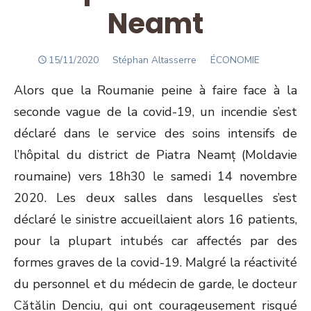
Neamt
POSTED
Author
15/11/2020
Stéphan Altasserre
ÉCONOMIE
ON
Alors que la Roumanie peine à faire face à la
seconde vague de la covid-19, un incendie s’est
déclaré dans le service des soins intensifs de
l’hôpital du district de Piatra Neamț (Moldavie
roumaine) vers 18h30 le samedi 14 novembre
2020. Les deux salles dans lesquelles s’est
déclaré le sinistre accueillaient alors 16 patients,
pour la plupart intubés car affectés par des
formes graves de la covid-19. Malgré la réactivité
du personnel et du médecin de garde, le docteur
Cătălin Denciu, qui ont courageusement risqué