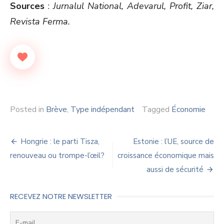
Sources
:
Jurnalul National, Adevarul, Profit, Ziar,
Revista Ferma.
Posted in
Brève
,
Type indépendant
Tagged
Économie
Navigation
Hongrie : le parti Tisza,
Estonie : l’UE, source de
de
renouveau ou trompe-l’œil?
croissance économique mais
aussi de sécurité
l’article
RECEVEZ NOTRE NEWSLETTER