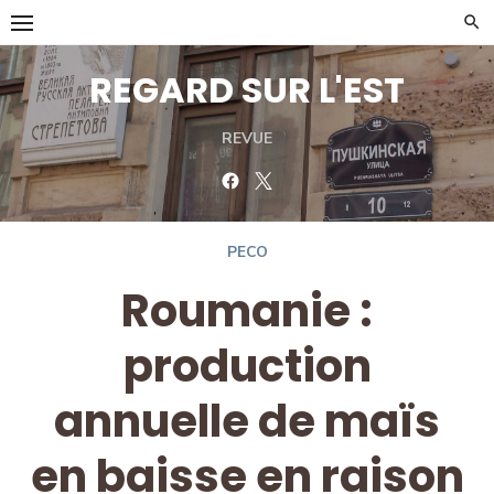
Skip
to
content
REGARD SUR L'EST
REVUE
Facebook
Twitter
PECO
Roumanie :
production
annuelle de maïs
en baisse en raison