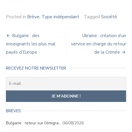
Posted in
Brève
,
Type indépendant
Tagged
Société
Navigation
Bulgarie : des
Ukraine : création d’un
de
enseignants les plus mal
service en charge du retour
payés d’Europe
de la Crimée
l’article
RECEVEZ NOTRE NEWSLETTER
BRÈVES
Bulgarie : retour sur l’émigra…
06/08/2026