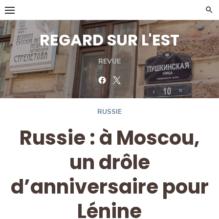
Skip
to
content
REGARD SUR L'EST
REVUE
Facebook
Twitter
RUSSIE
Russie : à Moscou,
un drôle
d’anniversaire pour
Lénine