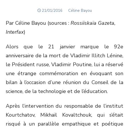
POSTED
Author
21/01/2016
Céline Bayou
ON
Par Céline Bayou (sources :
Rossiïskaïa Gazeta,
Interfax
)
Alors que le 21 janvier marque le 92e
anniversaire de la mort de Vladimir Illitch Lénine,
le Président russe, Vladimir Poutine, lui a réservé
une étrange commémoration en évoquant son
bilan à l’occasion d’une réunion du Conseil de la
science, de la technologie et de l’éducation.
Après l’intervention du responsable de l’institut
Kourtchatov, Mikhaïl Kovaltchouk, qui s’était
risqué à un parallèle empathique et poétique