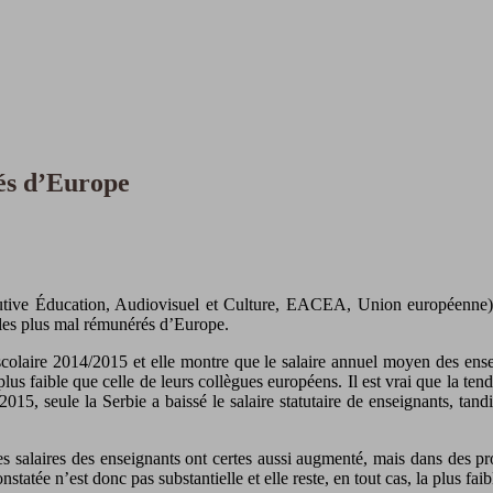
yés d’Europe
écutive Éducation, Audiovisuel et Culture, EACEA, Union européenne
t les plus mal rémunérés d’Europe.
colaire 2014/2015 et elle montre que le salaire annuel moyen des ense
s faible que celle de leurs collègues européens. Il est vrai que la tend
15, seule la Serbie a baissé le salaire statutaire de enseignants, tand
 salaires des enseignants ont certes aussi augmenté, mais dans des pro
tée n’est donc pas substantielle et elle reste, en tout cas, la plus faibl