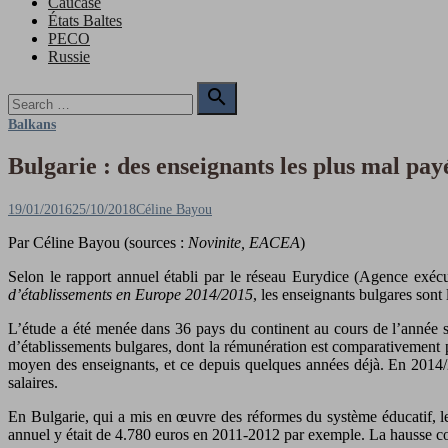
Caucase
États Baltes
PECO
Russie
Search

for:
Search
Balkans
Bulgarie : des enseignants les plus mal pa
Posted
Author
19/01/2016
25/10/2018
Céline Bayou
on
Par Céline Bayou (sources :
Novinite, EACEA
)
Selon le rapport annuel établi par le réseau Eurydice (Agence ex
d’établissements en Europe 2014/2015
, les enseignants bulgares son
L’étude a été menée dans 36 pays du continent au cours de l’année s
d’établissements bulgares, dont la rémunération est comparativement plu
moyen des enseignants, et ce depuis quelques années déjà. En 2014/20
salaires.
En Bulgarie, qui a mis en œuvre des réformes du système éducatif, les
annuel y était de 4.780 euros en 2011-2012 par exemple. La hausse consta