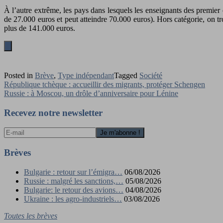
À l’autre extrême, les pays dans lesquels les enseignants des premier
de 27.000 euros et peut atteindre 70.000 euros). Hors catégorie, on t
plus de 141.000 euros.
Posted in
Brève
,
Type indépendant
Tagged
Société
Navigation
République tchèque : accueillir des migrants, protéger Schengen
Russie : à Moscou, un drôle d’anniversaire pour Lénine
de
l’article
Recevez notre newsletter
Brèves
Bulgarie : retour sur l’émigra…
06/08/2026
Russie : malgré les sanctions,…
05/08/2026
Bulgarie: le retour des avions…
04/08/2026
Ukraine : les agro-industriels…
03/08/2026
Toutes les brèves