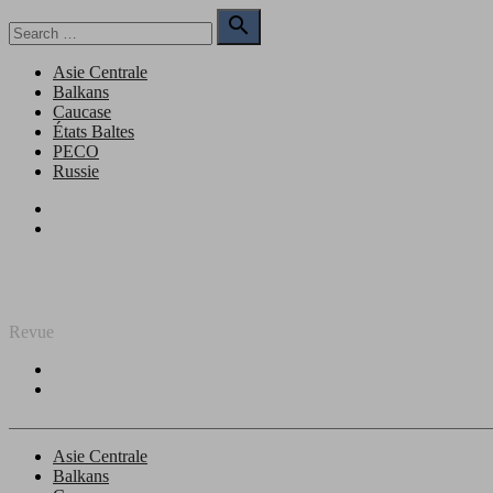
Skip
Search

to
for:
Search
content
Asie Centrale
Balkans
Caucase
États Baltes
PECO
Russie
Facebook
Twitter
REGARD SUR L'EST
Revue
Facebook
Twitter
Asie Centrale
Balkans