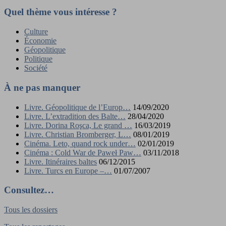
Quel thème vous intéresse ?
Culture
Économie
Géopolitique
Politique
Société
À ne pas manquer
Livre. Géopolitique de l’Europ…
14/09/2020
Livre. L’extradition des Balte…
28/04/2020
Livre. Dorina Roşca, Le grand …
16/03/2019
Livre. Christian Bromberger, L…
08/01/2019
Cinéma. Leto, quand rock under…
02/01/2019
Cinéma : Cold War de Paweł Paw…
03/11/2018
Livre. Itinéraires baltes
06/12/2015
Livre. Turcs en Europe –…
01/07/2007
Consultez…
Tous les dossiers