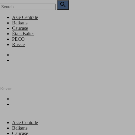
Skip
Search

to
for:
Search
content
Asie Centrale
Balkans
Caucase
États Baltes
PECO
Russie
Facebook
Twitter
REGARD SUR L'EST
Revue
Facebook
Twitter
Asie Centrale
Balkans
Caucase