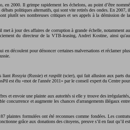
ko, en 2000. Il grimpe rapidement les échelons, au point d’être nommé
débats politiques alternatifs, qui sont vite retirés des ondes. En 2007, il
ont plutôt ses nombreuses critiques et ses appels à la démission de la
l met à jour des affaires de corruption à grande échelle, notamment au
iement du directeur de la VTB-leasing, Andreï Kostine, ainsi qu'au
 qui en découlent pour dénoncer certaines malversations et réclamer plus
ussie.
s liant
Rossyia
(Russie) et
raspilit
(scier), qui fait allusion aux parts du
sPil est élu «mot de l'année 2011» par le conseil expert du Centre pour
es et envoie une plainte aux autorités si elle y trouve des irrégularités,
ble concurrence et augmente les chances d'arrangements illégaux entre
s 87 plaintes formulées ont été reconnues comme fondées. Les contrats
fonctionne grâce aux donations des citoyens, preuve s’il en faut qu’il est