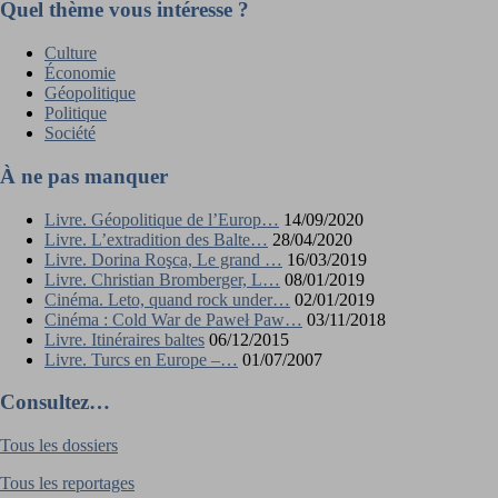
Quel thème vous intéresse ?
Culture
Économie
Géopolitique
Politique
Société
À ne pas manquer
Livre. Géopolitique de l’Europ…
14/09/2020
Livre. L’extradition des Balte…
28/04/2020
Livre. Dorina Roşca, Le grand …
16/03/2019
Livre. Christian Bromberger, L…
08/01/2019
Cinéma. Leto, quand rock under…
02/01/2019
Cinéma : Cold War de Paweł Paw…
03/11/2018
Livre. Itinéraires baltes
06/12/2015
Livre. Turcs en Europe –…
01/07/2007
Consultez…
Tous les dossiers
Tous les reportages