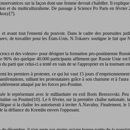
servatrices sur la façon dont une femme devrait s'habiller. Il explique 
tion et du multiculturalisme. De passage à Science Po Paris en février 
rkozy[7].
et avant tout l'ennemi du pouvoir. Dans le cadre des poursuites judic
ev, de travailler pour les États-Unis. N.Tokarev souligne le fait que 
escrocs et des voleurs» pour désigner la formation pro-poutinienne Russ
 96% des quelque 40.000 participants affirment que Russie Unie est bien
u du parti que celui-ci a tenté en vain de se l'approprier en la tournant 
i les premiers à protester, ce qui lui vaut 15 jours d’emprisonnement e
manifestations, ralliant les protestataires grâce à son charisme et à l'au
ulièrement attaqué par les forces pro-Poutine.
ée le représentant avec le milliardaire en exil Boris Berezovski. Peu 
Staline ou Poutine[10]. Le 6 février, sur la première chaîne nationale
llègue si la chaîne les autoriserait à inviter A.Navalny. Finalement, l
 de la défiance du Kremlin envers l'opposant.
 décembre, il n'en reste pas moins qu'une bonne partie de la population