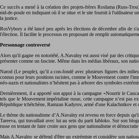
Ce succès a mené à la création des projets-frères RosIama (Russ-Trou)
nid-de-poule en indiquant où il se situe et le site fournit à l'utilisateur 
la justice.
RosVybory a été lancé peu après les élections de décembre afin de s'ass
l'élection. Il facilite le processus en proposant de remplir automatiqu
Personnage controversé
Alors qu'il gagne en notoriété, A.Navalny est aussi visé par des critique
présenter comme un fasciste. Même dans les médias libéraux, son nationa
Narod (Le peuple), qu’il a con-fondé avec plusieurs figures des milieu
connus pour leurs positions racistes, comme le Mouvement contre l'immi
néo-nazis et nationalistes n’hésitent pas à arborer des symboles extrémis
Dernièrement, il a apporté son appui à la campagne «Nourrir le Caucas
tels que le Mouvement impérialiste russe, cette campagne n’est pas e
République tchétchène, Ramzan Kadyrov, armé d'une Kalachnikov et 
Le thème du nationalisme d’A.Navalny est revenu en force depuis qu'il est
Tareeva, qui travaillait avec lui au sein du parti Iabloko. Sur son blo
russe en tentant de faire croire aux gens que nationalisme et démocratie 
Mais A.Navalny se défend d'être un extrémiste et considère son nationa