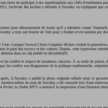
son choix de participer à des manifestations aux côtés d'extrémistes par
2012, l'activiste Ilia Iachine a défendu A.Navalny en expliquant que ce
iaires pour détournement de fonds qu'il a intentées contre Transneft,
Navalny a reçu une bourse de Yale pour y étudier et est soutenu par des
ie Unie. Lorsque l'avocat Chota Gorgadze déclare vouloir le poursuivre,
 le parti des escrocs et des voleurs. Depuis, cette expression retentit
en dérision dans un clip publié en décembre[9].
t lui confère le respect de nombreux citoyens. À sa sortie de prison, il
ra que lui confère son éloignement de la politique traditionnelle, méprisée
après, A.Navalny a publié la photo originale utilisée pour ce grossier
, la mention-même du nom de Navalny a été censurée lors d'une entrevue
e 14 février, la chaîne MTV a annoncé la suspension d'une émission dans
 ne le connaît pas encore. Sa popularité croissante fait de lui une des