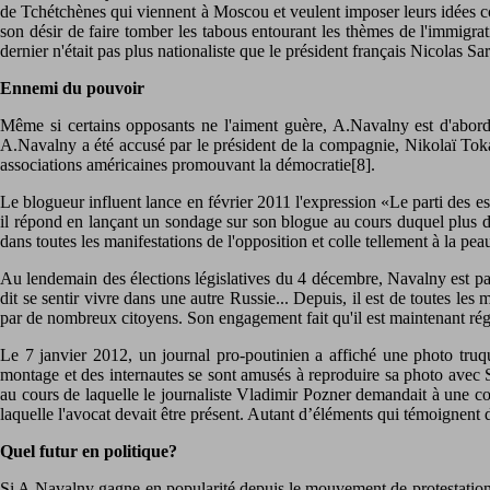
de Tchétchènes qui viennent à Moscou et veulent imposer leurs idées con
son désir de faire tomber les tabous entourant les thèmes de l'immigra
dernier n'était pas plus nationaliste que le président français Nicolas Sa
Ennemi du pouvoir
Même si certains opposants ne l'aiment guère, A.Navalny est d'abord 
A.Navalny a été accusé par le président de la compagnie, Nikolaï Tokar
associations américaines promouvant la démocratie[8].
Le blogueur influent lance en février 2011 l'expression «Le parti des 
il répond en lançant un sondage sur son blogue au cours duquel plus de
dans toutes les manifestations de l'opposition et colle tellement à la pea
Au lendemain des élections législatives du 4 décembre, Navalny est parm
dit se sentir vivre dans une autre Russie... Depuis, il est de toutes les 
par de nombreux citoyens. Son engagement fait qu'il est maintenant rég
Le 7 janvier 2012, un journal pro-poutinien a affiché une photo truqu
montage et des internautes se sont amusés à reproduire sa photo avec 
au cours de laquelle le journaliste Vladimir Pozner demandait à une co
laquelle l'avocat devait être présent. Autant d’éléments qui témoignent
Quel futur en politique?
Si A.Navalny gagne en popularité depuis le mouvement de protestation de