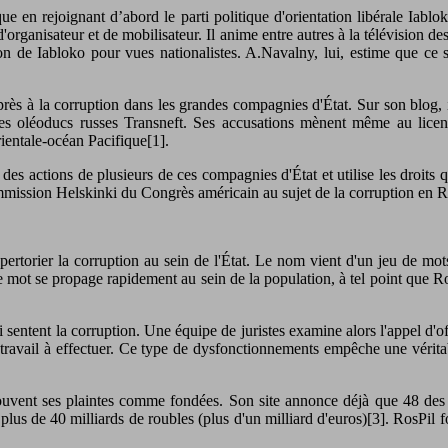
en rejoignant d’abord le parti politique d'orientation libérale Iablo
organisateur et de mobilisateur. Il anime entre autres à la télévision des 
n de Iabloko pour vues nationalistes. A.Navalny, lui, estime que ce s
ès à la corruption dans les grandes compagnies d'État. Sur son blog, i
s oléoducs russes Transneft. Ses accusations mènent même au licenc
ientale-océan Pacifique[1].
 des actions de plusieurs de ces compagnies d'État et utilise les droits
mmission Helskinki du Congrès américain au sujet de la corruption en R
rtorier la corruption au sein de l'État. Le nom vient d'un jeu de mot
mot se propage rapidement au sein de la population, à tel point que Ro
sentent la corruption. Une équipe de juristes examine alors l'appel d'offr
travail à effectuer. Ce type de dysfonctionnements empêche une vérita
 souvent ses plaintes comme fondées. Son site annonce déjà que 48 de
t plus de 40 milliards de roubles (plus d'un milliard d'euros)[3]. RosPil 