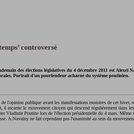
 temps’ controversé
main des élections législatives du 4 décembre 2011 est Alexeï Nav
ectorales. Portrait d'un pourfendeur acharné du système poutinien.
de l'opinion publique avant les manifestations monstres de cet hiver, se
, il incarne le mouvement citoyen qui descend régulièrement dans les r
r Vladimir Poutine lors de l'élection présidentielle du 4 mars. Même si
 russe. A.Navalny ne fait cependant pas l'unanimité au sein du mouvement