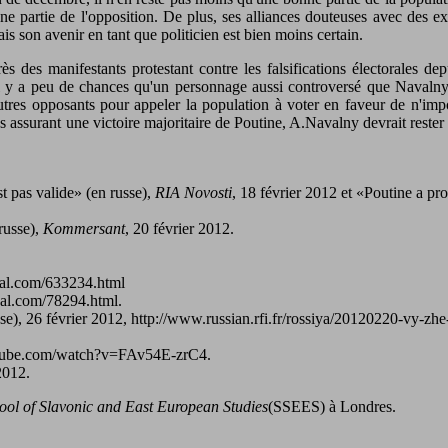
e partie de l'opposition. De plus, ses alliances douteuses avec des ext
 mais son avenir en tant que politicien est bien moins certain.
 des manifestants protestant contre les falsifications électorales depu
 il y a peu de chances qu'un personnage aussi controversé que Navalny 
'autres opposants pour appeler la population à voter en faveur de n'i
s assurant une victoire majoritaire de Poutine, A.Navalny devrait rester
t pas valide» (en russe),
RIA Novosti
, 18 février 2012 et «Poutine a pro
russe),
Kommersant
, 20 février 2012.
rnal.com/633234.html
rnal.com/78294.html.
se), 26 février 2012, http://www.russian.rfi.fr/rossiya/20120220-vy-zh
.youtube.com/watch?v=FAv54E-zrC4.
2012.
ool of Slavonic and East European Studies
(SSEES) à Londres.