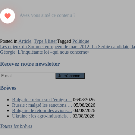
Posted in
Article
,
Type à lister
Tagged
Politique
Navigation
Les enjeux du Sommet européen de mars 2012: La Serbie candidate, la
Géorgie: L’inquiétante loi «qui nous concerne»
de
l’article
Recevez notre newsletter
Brèves
Bulgarie : retour sur l’émigra…
06/08/2026
Russie : malgré les sanctions,…
05/08/2026
Bulgarie: le retour des avions…
04/08/2026
Ukraine : les agro-industriels…
03/08/2026
Toutes les brèves