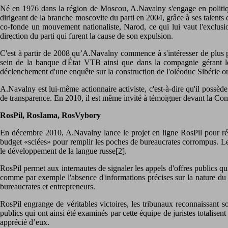
Né en 1976 dans la région de Moscou, A.Navalny s'engage en politique 
dirigeant de la branche moscovite du parti en 2004, grâce à ses talents d'
co-fonde un mouvement nationaliste, Narod, ce qui lui vaut l'exclusio
direction du parti qui furent la cause de son expulsion.
C'est à partir de 2008 qu’A.Navalny commence à s'intéresser de plus pr
sein de la banque d'État VTB ainsi que dans la compagnie gérant le
déclenchement d'une enquête sur la construction de l'oléoduc Sibérie or
A.Navalny est lui-même actionnaire activiste, c'est-à-dire qu'il possède
de transparence. En 2010, il est même invité à témoigner devant la Co
RosPil, RosIama, RosVybory
En décembre 2010, A.Navalny lance le projet en ligne RosPil pour répe
budget «sciées» pour remplir les poches de bureaucrates corrompus. Le 
le développement de la langue russe[2].
RosPil permet aux internautes de signaler les appels d'offres publics qui 
comme par exemple l'absence d'informations précises sur la nature du 
bureaucrates et entrepreneurs.
RosPil engrange de véritables victoires, les tribunaux reconnaissant
publics qui ont ainsi été examinés par cette équipe de juristes totalisen
apprécié d’eux.