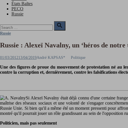
États Baltes
PECO
Russie
Search

for:
Search
Russie
Russie : Alexeï Navalny, un ‘héros de notre
Posted
Author
01/03/2012
13/04/2019
André KAPSAS*
Politique
on
Une des figures de proue du mouvement de protestation né au lende
contre la corruption et, dernièrement, contre les falsifications él
Si Alexeï Navalny était déjà connu d'une certaine frange 
maîtrise des réseaux sociaux et une volonté de s'engager concrètement
Russie Unie. Si bien qu'il a même été un moment pressenti pour affronte
montré qu'il pourrait jouer un rôle grandissant au sein de l'opposition
Politicien, mais pas seulement