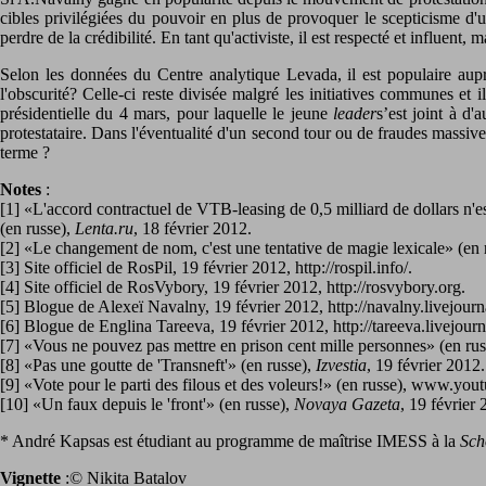
cibles privilégiées du pouvoir en plus de provoquer le scepticisme d'un
perdre de la crédibilité. En tant qu'activiste, il est respecté et influent,
Selon les données du Centre analytique Levada, il est populaire auprès
l'obscurité? Celle-ci reste divisée malgré les initiatives communes et
présidentielle du 4 mars, pour laquelle le jeune
leader
s’est joint à d
protestataire. Dans l'éventualité d'un second tour ou de fraudes massive
terme ?
Notes
:
[1] «L'accord contractuel de VTB-leasing de 0,5 milliard de dollars n'es
(en russe),
Lenta.ru
, 18 février 2012.
[2] «Le changement de nom, c'est une tentative de magie lexicale» (en 
[3] Site officiel de RosPil, 19 février 2012, http://rospil.info/.
[4] Site officiel de RosVybory, 19 février 2012, http://rosvybory.org.
[5] Blogue de Alexeï Navalny, 19 février 2012, http://navalny.livejou
[6] Blogue de Englina Tareeva, 19 février 2012, http://tareeva.livejou
[7] «Vous ne pouvez pas mettre en prison cent mille personnes» (en rus
[8] «Pas une goutte de 'Transneft'» (en russe),
Izvestia
, 19 février 2012.
[9] «Vote pour le parti des filous et des voleurs!» (en russe), www
[10] «Un faux depuis le 'front'» (en russe),
Novaya Gazeta
, 19 février 
* André Kapsas est étudiant au programme de maîtrise IMESS à la
Sch
Vignette
:© Nikita Batalov