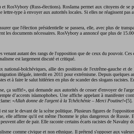
 et RosVybory (Russ-élections). RosIama permet aux citoyens de se plai
une lettre-type à envoyer aux autorités locales. Si elles ne réagissent pas 
urer que l'élection présidentielle se passera, elle, avec plus de trans
ement les documents nécessaires. RosVybory a annoncé que plus de 15.000
s venant autant des rangs de l'opposition que de ceux du pouvoir. Ces der
lisme est largement discuté et critiqué.
x national-bolchéviques, allie des positions de l'extrême-gauche et de
gration illégale, interdit en 2011 pour extrémisme. Depuis quelques an
tes et à faire le salut hitlérien en plus de scander des slogans racistes.
e, ça suffit!», qui demande aux autorités de cesser d'envoyer de l'ar
xempte d’accents islamophobes. Une affiche appelant à manifester cont
clame: «
Allah donne de l'argent à la Tchétchénie – Merci Poutine!
»[5].
 sur le devant de la scène politique. Plusieurs figures de l'opposition l
gue, elle affirme qu'il est même l'homme le plus dangereux de Russie. E
peuvent aller de pair. Elle raconte certains écarts racistes de Navalny do
lisme comme civique et non ethnique. Il prétend s'opposer aux valeurs d