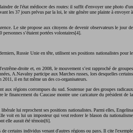
ndre de l'état médiocre des routes: il suffit d'envoyer une photo d'un
avant les 37 jours prévus par la loi, le site génère une plainte à envoyer à
parence. Le site propose aux citoyens de devenir observateurs le jour de
 personnes s’étaient portées volontaires[4].
niers, Russie Unie en tête, utilisent ses positions nationalistes pour le
 l'extrême-droite et, en 2008, le mouvement s’est rapproché de groupes
nées, A.Navalny participe aux Marches russes, lors desquelles certains
 En 2011, il en fut même un des co-organisateurs.
gent aux régions corrompues du sud. Soutenue par des groupes radicaux
re le financement du Caucase montre une caricature du président de la
ibérale lui reprochent ses positions nationalistes. Parmi elles, Engelina
lle voit en lui un imposteur qui veut redorer le blason du nationalisme
nt elle aurait été témoin[6].
e certains individus venant d'autres régions ou pays. Il cite l'exemple