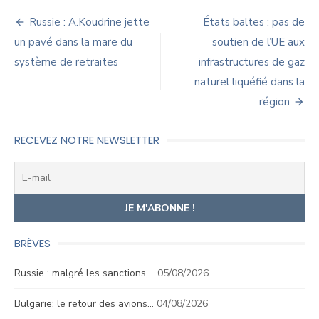
Navigation
Russie : A.Koudrine jette
États baltes : pas de
de
un pavé dans la mare du
soutien de l’UE aux
système de retraites
infrastructures de gaz
l’article
naturel liquéfié dans la
région
RECEVEZ NOTRE NEWSLETTER
BRÈVES
Russie : malgré les sanctions,…
05/08/2026
Bulgarie: le retour des avions…
04/08/2026