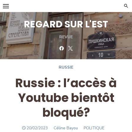
Skip
to
content
REGARD SUR L'EST
REVUE
Facebook
Twitter
RUSSIE
Russie : l’accès à
Youtube bientôt
bloqué?
POSTED
Author
20/02/2023
Céline Bayou
POLITIQUE