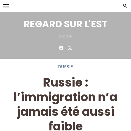
Skip
to
content
REGARD SUR L'EST
REVUE
Facebook
Twitter
RUSSIE
Russie :
l’immigration n’a
jamais été aussi
faible