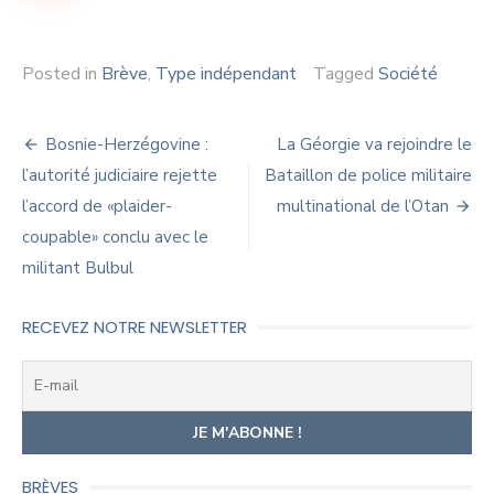
Posted in
Brève
,
Type indépendant
Tagged
Société
Navigation
Bosnie-Herzégovine :
La Géorgie va rejoindre le
de
l’autorité judiciaire rejette
Bataillon de police militaire
l’accord de «plaider-
multinational de l’Otan
l’article
coupable» conclu avec le
militant Bulbul
RECEVEZ NOTRE NEWSLETTER
BRÈVES