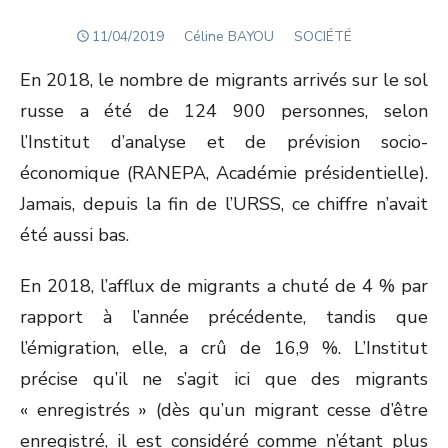
POSTED
Author
11/04/2019
Céline BAYOU
SOCIÉTÉ
ON
En 2018, le nombre de migrants arrivés sur le sol
russe a été de 124 900 personnes, selon
l’Institut d’analyse et de prévision socio-
économique (RANEPA, Académie présidentielle).
Jamais, depuis la fin de l’URSS, ce chiffre n’avait
été aussi bas.
En 2018, l’afflux de migrants a chuté de 4 % par
rapport à l’année précédente, tandis que
l’émigration, elle, a crû de 16,9 %. L’Institut
précise qu’il ne s’agit ici que des migrants
« enregistrés » (dès qu’un migrant cesse d’être
enregistré, il est considéré comme n’étant plus