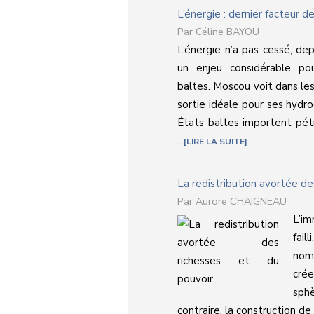
L’énergie : dernier facteur 
Céline BAYOU
L’énergie n’a pas cessé, de
un enjeu considérable pou
baltes. Moscou voit dans les
sortie idéale pour ses hydro
États baltes importent pét
...
LIRE LA SUITE
La redistribution avortée de
Aurore CHAIGNEAU
L’im
fai
nome
crée
sphè
contraire, la construction de .