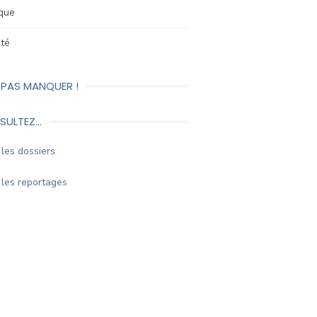
ique
été
 PAS MANQUER !
SULTEZ…
les dossiers
les reportages