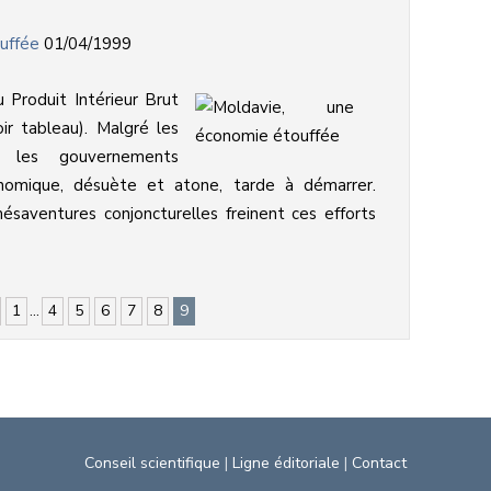
uffée
01/04/1999
u Produit Intérieur Brut
ir tableau). Malgré les
 les gouvernements
onomique, désuète et atone, tarde à démarrer.
ésaventures conjoncturelles freinent ces efforts
1
...
4
5
6
7
8
9
Conseil scientifique
|
Ligne éditoriale
|
Contact