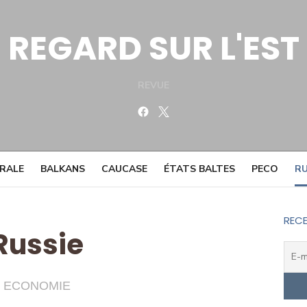
REGARD SUR L'EST
REVUE
Facebook
Twitter
TRALE
BALKANS
CAUCASE
ÉTATS BALTES
PECO
RU
RECE
Russie
ECONOMIE