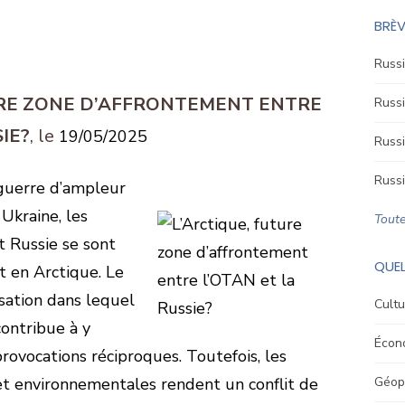
BRÈV
Russi
URE ZONE D’AFFRONTEMENT ENTRE
Russi
IE?
19/05/2025
Russi
Russi
 guerre d’ampleur
 Ukraine, les
Toute
 Russie se sont
QUEL
t en Arctique. Le
sation dans lequel
Cultu
contribue à y
Écon
rovocations réciproques. Toutefois, les
 et environnementales rendent un conflit de
Géopo