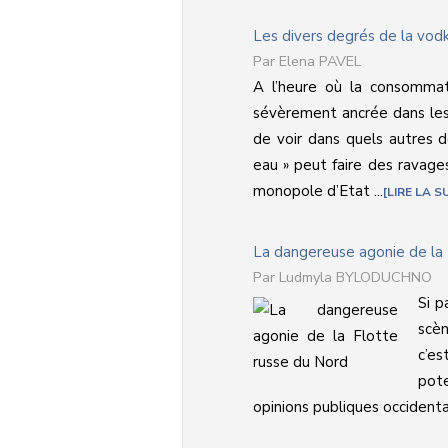
Les divers degrés de la vod
Elena PAVEL
A l’heure où la consommat
sévèrement ancrée dans les 
de voir dans quels autres 
eau » peut faire des ravages
monopole d’Etat ...
LIRE LA S
La dangereuse agonie de la 
Ludmyla BYLODUCHNO
Si p
scèn
c’es
pote
opinions publiques occidenta