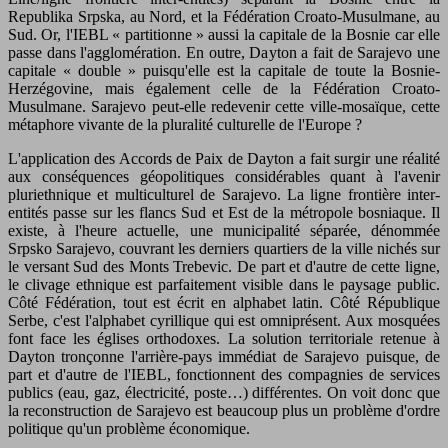
Republika Srpska, au Nord, et la Fédération Croato-Musulmane, au
Sud. Or, l'IEBL « partitionne » aussi la capitale de la Bosnie car elle
passe dans l'agglomération. En outre, Dayton a fait de Sarajevo une
capitale « double » puisqu'elle est la capitale de toute la Bosnie-
Herzégovine, mais également celle de la Fédération Croato-
Musulmane. Sarajevo peut-elle redevenir cette ville-mosaïque, cette
métaphore vivante de la pluralité culturelle de l'Europe ?
L'application des Accords de Paix de Dayton a fait surgir une réalité
aux conséquences géopolitiques considérables quant à l'avenir
pluriethnique et multiculturel de Sarajevo. La ligne frontière inter-
entités passe sur les flancs Sud et Est de la métropole bosniaque. Il
existe, à l'heure actuelle, une municipalité séparée, dénommée
Srpsko Sarajevo, couvrant les derniers quartiers de la ville nichés sur
le versant Sud des Monts Trebevic. De part et d'autre de cette ligne,
le clivage ethnique est parfaitement visible dans le paysage public.
Côté Fédération, tout est écrit en alphabet latin. Côté République
Serbe, c'est l'alphabet cyrillique qui est omniprésent. Aux mosquées
font face les églises orthodoxes. La solution territoriale retenue à
Dayton tronçonne l'arrière-pays immédiat de Sarajevo puisque, de
part et d'autre de l'IEBL, fonctionnent des compagnies de services
publics (eau, gaz, électricité, poste…) différentes. On voit donc que
la reconstruction de Sarajevo est beaucoup plus un problème d'ordre
politique qu'un problème économique.