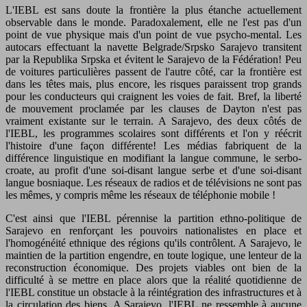
L'IEBL est sans doute la frontière la plus étanche actuellement
observable dans le monde. Paradoxalement, elle ne l'est pas d'un
point de vue physique mais d'un point de vue psycho-mental. Les
autocars effectuant la navette Belgrade/Srpsko Sarajevo transitent
par la Republika Srpska et évitent le Sarajevo de la Fédération! Peu
de voitures particulières passent de l'autre côté, car la frontière est
dans les têtes mais, plus encore, les risques paraissent trop grands
pour les conducteurs qui craignent les voies de fait. Bref, la liberté
de mouvement proclamée par les clauses de Dayton n'est pas
vraiment existante sur le terrain. A Sarajevo, des deux côtés de
l'IEBL, les programmes scolaires sont différents et l'on y réécrit
l'histoire d'une façon différente! Les médias fabriquent de la
différence linguistique en modifiant la langue commune, le serbo-
croate, au profit d'une soi-disant langue serbe et d'une soi-disant
langue bosniaque. Les réseaux de radios et de télévisions ne sont pas
les mêmes, y compris même les réseaux de téléphonie mobile !
C'est ainsi que l'IEBL pérennise la partition ethno-politique de
Sarajevo en renforçant les pouvoirs nationalistes en place et
l'homogénéité ethnique des régions qu'ils contrôlent. A Sarajevo, le
maintien de la partition engendre, en toute logique, une lenteur de la
reconstruction économique. Des projets viables ont bien de la
difficulté à se mettre en place alors que la réalité quotidienne de
l'IEBL constitue un obstacle à la réintégration des infrastructures et à
la circulation des biens. A Sarajevo, l'IEBL ne ressemble à aucune