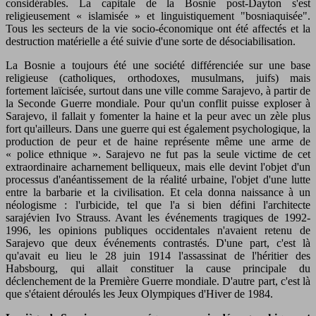
considérables. La capitale de la Bosnie post-Dayton s'est
religieusement « islamisée » et linguistiquement "bosniaquisée".
Tous les secteurs de la vie socio-économique ont été affectés et la
destruction matérielle a été suivie d'une sorte de désociabilisation.
La Bosnie a toujours été une société différenciée sur une base
religieuse (catholiques, orthodoxes, musulmans, juifs) mais
fortement laïcisée, surtout dans une ville comme Sarajevo, à partir de
la Seconde Guerre mondiale. Pour qu'un conflit puisse exploser à
Sarajevo, il fallait y fomenter la haine et la peur avec un zèle plus
fort qu'ailleurs. Dans une guerre qui est également psychologique, la
production de peur et de haine représente même une arme de
« police ethnique ». Sarajevo ne fut pas la seule victime de cet
extraordinaire acharnement belliqueux, mais elle devint l'objet d'un
processus d'anéantissement de la réalité urbaine, l'objet d'une lutte
entre la barbarie et la civilisation. Et cela donna naissance à un
néologisme : l'urbicide, tel que l'a si bien défini l'architecte
sarajévien Ivo Strauss. Avant les événements tragiques de 1992-
1996, les opinions publiques occidentales n'avaient retenu de
Sarajevo que deux événements contrastés. D'une part, c'est là
qu'avait eu lieu le 28 juin 1914 l'assassinat de l'héritier des
Habsbourg, qui allait constituer la cause principale du
déclenchement de la Première Guerre mondiale. D'autre part, c'est là
que s'étaient déroulés les Jeux Olympiques d'Hiver de 1984.