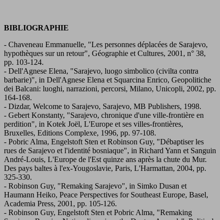
BIBLIOGRAPHIE
- Chaveneau Emmanuelle, "Les personnes déplacées de Sarajevo,
hypothèques sur un retour", Géographie et Cultures, 2001, n° 38,
pp. 103-124.
- Dell'Agnese Elena, "Sarajevo, luogo simbolico (civilta contra
barbarie)", in Dell'Agnese Elena et Squarcina Enrico, Geopolitiche
dei Balcani: luoghi, narrazioni, percorsi, Milano, Unicopli, 2002, pp.
164-168.
- Dizdar, Welcome to Sarajevo, Sarajevo, MB Publishers, 1998.
- Gebert Konstanty, "Sarajevo, chronique d'une ville-frontière en
perdition", in Kotek Joël, L'Europe et ses villes-frontières,
Bruxelles, Editions Complexe, 1996, pp. 97-108.
- Pobric Alma, Engelstoft Sten et Robinson Guy, "Débaptiser les
rues de Sarajevo et l'identité bosniaque", in Richard Yann et Sanguin
André-Louis, L'Europe de l'Est quinze ans après la chute du Mur.
Des pays baltes à l'ex-Yougoslavie, Paris, L'Harmattan, 2004, pp.
325-330.
- Robinson Guy, "Remaking Sarajevo", in Simko Dusan et
Haumann Heiko, Peace Perspectives for Southeast Europe, Basel,
Academia Press, 2001, pp. 105-126.
- Robinson Guy, Engelstoft Sten et Pobric Alma, "Remaking