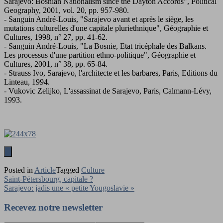
Sarajevo: Bosnian Nationalism since the Dayton Accords", Political
Geography, 2001, vol. 20, pp. 957-980.
- Sanguin André-Louis, "Sarajevo avant et après le siège, les
mutations culturelles d'une capitale pluriethnique", Géographie et
Cultures, 1998, n° 27, pp. 41-62.
- Sanguin André-Louis, "La Bosnie, Etat tricéphale des Balkans.
Les processus d'une partition ethno-politique", Géographie et
Cultures, 2001, n° 38, pp. 65-84.
- Strauss Ivo, Sarajevo, l'architecte et les barbares, Paris, Editions du
Linteau, 1994.
- Vukovic Zelijko, L'assassinat de Sarajevo, Paris, Calmann-Lévy,
1993.
Posted in
Article
Tagged
Culture
Navigation
Saint-Pétersbourg, capitale ?
Sarajevo: jadis une « petite Yougoslavie »
de
l’article
Recevez notre newsletter