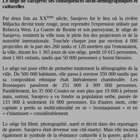
Le siège de Sarajevo: ses conséquences socio-démographiques et
culturelles
ème
Par deux fois au XX
siècle, Sarajevo fut le lieu où la rivière
Miljacka devint toute rouge, pour reprendre l'expression utilisée par
Rebecca West. La Guerre de Bosnie et son paroxysme, le siège de
Sarajevo, remirent la ville sous le plein feu des projecteurs et de la
notoriété internationale. Touchée chaque jour par environ 4 000
projectiles de la part des 260 tanks et 120 mortiers qui l'entouraient,
la ville, durant les 1 365 jours de son siège, perdit 10 615 personnes,
dont 1 601 enfants, tandis que 50 000 personnes y furent blessées.
Le siège eut pour effet de perturber totalement la démographie de la
ville. De 500 000 habitants, elle passa à environ 350 000 tandis que
sa composition ethnique était littéralement chamboulée. Les
Bosniaques passèrent de 251 000 à 309 000 personnes.
Parallèlement, les 35 000 Croates ne sont plus que 19 000 à présent
mais, surtout, Sarajevo a vu fondre sa population serbe, passée de
133 000 à seulement 16 000 personnes. En d'autres mots, cette
capitale a perdu sa multiculturalité en se « bosniaquisant » et en
« s'islamisant » considérablement.
Le siège fut filmé, photographié, narré et décrit dans des reportages
de guerre. Sarajevo était devenue une cité-martyr. Mais elle incarna
également le symbole de la résistance culturelle à la guerre, grâce à