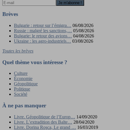
Brèves
Bulgarie : retour sur l’émigra…
06/08/2026
Russie : malgré les sanctions,…
05/08/2026
Bulgarie: le retour des avions…
04/08/2026
Ukraine : les agro-industriels…
03/08/2026
Toutes les brèves
Quel thème vous intéresse ?
Culture
Économie
Géopolitique
Politique
Société
À ne pas manquer
Livre. Géopolitique de l’Europ…
14/09/2020
Livre. L’extradition des Balte…
28/04/2020
Livre. Dorina Roşca, Le grand …
16/03/2019