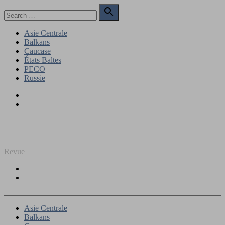
Skip
Search

to
for:
Search
content
Asie Centrale
Balkans
Caucase
États Baltes
PECO
Russie
Facebook
Twitter
REGARD SUR L'EST
Revue
Facebook
Twitter
Asie Centrale
Balkans