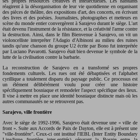
ses propres ressources créatives et intellectuelles. Les habitants
réagirent à la désorganisation de leur vie quotidienne en organisant
des pièces de théâtre, des expositions d'art, des concerts, en écrivant
des livres et des poésies. Journalistes, photographes et metteurs en
scène du monde entier convergèrent à Sarajevo durant le siège. L'art
était devenu l'instrument de la résistance, et la créativité l'arme contre
la destruction. Ainsi, dans le film Bienvenue à Sarajevo, on vit un
violoncelliste interpréter l'Adagio d'Albinoni au milieu des ruines
tandis qu'une chanson du groupe U2 écrite par Bono fut interprétée
par Luciano Pavarotti. Sarajevo était bien devenue le symbole de la
lutte de la civilisation contre la barbarie.
La reconstruction de Sarajevo en a transformé ses propres
fondements culturels. Les rues ont été débaptisées et l'alphabet
cyrillique a totalement disparu du paysage public. Ce processus est
un élément délibérément voulu pour créer une histoire
spécifiquement bosniaque et remodeler l'aspect spécifique des lieux.
Il vise à mettre en place une identité bosniaque distincte mais où les
autres communautés ne se retrouvent pas.
Sarajevo, ville frontière
Avec le siège de 1992-1996, Sarajevo était devenue une « ville de
front ». Suite aux Accords de Paix de Dayton, elle est à présent une
"ville-frontière". Ceux-ci ont institué l'IEBL (Inter Entity Boundary
Line/ligne frontière inter-entités) séparant la Bosnie entre la