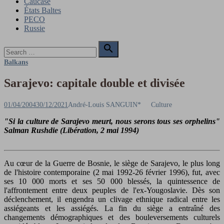
Caucase
États Baltes
PECO
Russie
Search

for:
Search
Balkans
Sarajevo: capitale double et divisée
Posted
Author
01/04/2004
30/12/2021
André-Louis SANGUIN*
Culture
on
"Si la culture de Sarajevo meurt, nous serons tous ses orphelins"
Salman Rushdie (Libération, 2 mai 1994)
Au cœur de la Guerre de Bosnie, le siège de Sarajevo, le plus long
de l'histoire contemporaine (2 mai 1992-26 février 1996), fut, avec
ses 10 000 morts et ses 50 000 blessés, la quintessence de
l'affrontement entre deux peuples de l'ex-Yougoslavie. Dès son
déclenchement, il engendra un clivage ethnique radical entre les
assiégeants et les assiégés. La fin du siège a entraîné des
changements démographiques et des bouleversements culturels