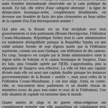
autre frontière internationale observable sur la carte politique du
monde. En fait, elle relève d'une catégorie aberrante : la ligne de
démarcation bosniaque-serbe, complètement démilitarisée, est
devenue une frontière de facto des plus cloisonnées au beau milieu
de la capitale d'un Etat théoriquement unitaire !
Qui plus est, la Bosnie est un Etat tricéphale avec trois
gouvernements et trois parlements (Bosnie-Herzégovine, Fédération
Croato-Musulmane, République Serbe) dont la carte administrative
est totalement déséquilibrée puisque la Republika Srpska est une
entité unitaire formée de sept régions tandis que la Fédération
représente, comme son nom l'indique, une fédération de dix cantons.
Du coup, Sarajevo est coupée par la limite administrative entre la
région serbe de Sokolac et le canton bosniaque de Sarajevo. Dans
les faits, plus l'entaille opérée par l'IEBL s'approfondira, plus la
séparation de Sarajevo sera effective. La ville est bien une capitale
divisée mais elle est aussi une capitale double puisque les instances
gouvernementales de la Bosnie « unifiée », mais aussi celles de la
Fédération Croato-Musulmane, y ont leur siège. Ainsi, en centre-
ville, se rencontrent deux parlements et un double réseau de
ministères (ceux du pays tout entier et ceux de la Fédération). Une
telle situation de capitale est rarissime dans le monde.
Quatre années de siège et de guerre ethno-religieuse ont
complètement perturbé une ville magnifique où cohabitaient trois