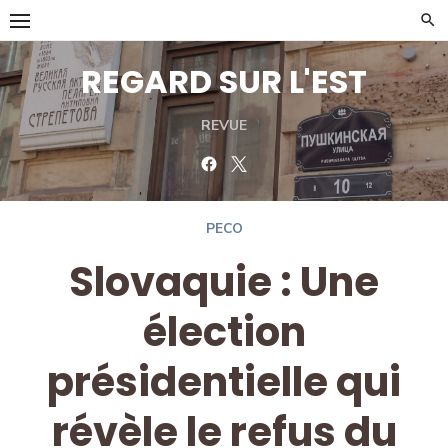
Skip
to
content
REGARD SUR L'EST
REVUE
Facebook
Twitter
PECO
Slovaquie : Une
élection
présidentielle qui
révèle le refus du