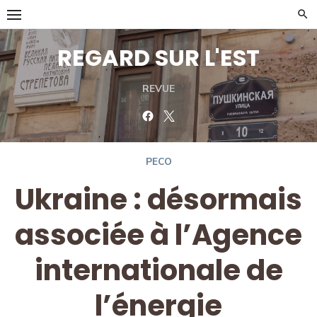
Skip
to
content
REGARD SUR L'EST
REVUE
Facebook
Twitter
PECO
Ukraine : désormais
associée à l’Agence
internationale de
l’énergie