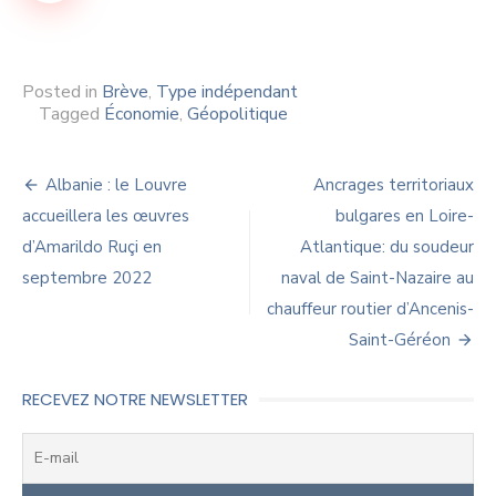
Posted in
Brève
,
Type indépendant
Tagged
Économie
,
Géopolitique
Navigation
Albanie : le Louvre
Ancrages territoriaux
de
accueillera les œuvres
bulgares en Loire-
d’Amarildo Ruçi en
Atlantique: du soudeur
l’article
septembre 2022
naval de Saint-Nazaire au
chauffeur routier d’Ancenis-
Saint-Géréon
RECEVEZ NOTRE NEWSLETTER