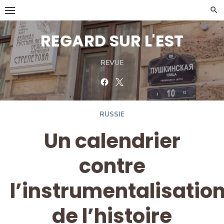
Skip
to
content
REGARD SUR L'EST
REVUE
Facebook
Twitter
RUSSIE
Un calendrier
contre
l’instrumentalisatio
de l’histoire