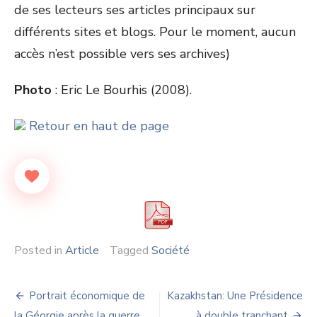
de ses lecteurs ses articles principaux sur
différents sites et blogs. Pour le moment, aucun
accès n’est possible vers ses archives)
Photo
: Eric Le Bourhis (2008).
Retour en haut de page
Posted in
Article
Tagged
Société
Navigation
Portrait économique de
Kazakhstan: Une Présidence
la Géorgie après la guerre
à double tranchant