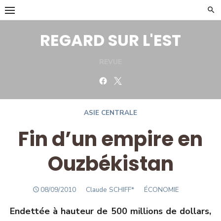
Skip
to
content
REGARD SUR L'EST
REVUE
Facebook
Twitter
ASIE CENTRALE
Fin d’un empire en
Ouzbékistan
POSTED
Author
08/09/2010
Claude SCHIFF*
ÉCONOMIE
ON
Endettée à hauteur de 500 millions de dollars,