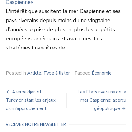
Caspienne»
L'intérêt que suscitent la mer Caspienne et ses
pays riverains depuis moins d'une vingtaine
d'années aiguise de plus en plus les appétits
européens, américains et asiatiques. Les
stratégies financières de…
Posted in
Article
,
Type à lister
Tagged
Économie
Navigation
Azerbaïdjan et
Les États riverains de la
de
Turkménistan: les enjeux
mer Caspienne: aperçu
d’un rapprochement
géopolitique
l’article
RECEVEZ NOTRE NEWSLETTER