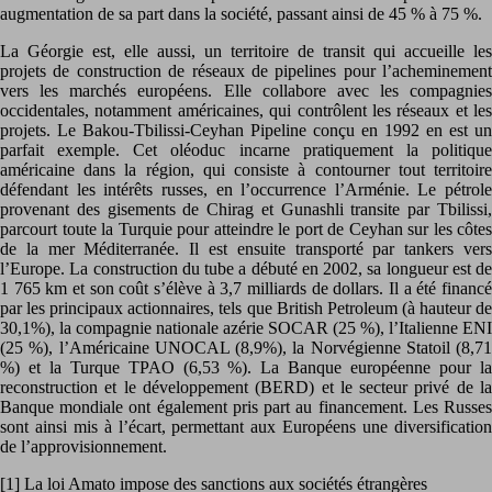
augmentation de sa part dans la société, passant ainsi de 45 % à 75 %.
La Géorgie est, elle aussi, un territoire de transit qui accueille les
projets de construction de réseaux de pipelines pour l’acheminement
vers les marchés européens. Elle collabore avec les compagnies
occidentales, notamment américaines, qui contrôlent les réseaux et les
projets. Le Bakou-Tbilissi-Ceyhan Pipeline conçu en 1992 en est un
parfait exemple. Cet oléoduc incarne pratiquement la politique
américaine dans la région, qui consiste à contourner tout territoire
défendant les intérêts russes, en l’occurrence l’Arménie. Le pétrole
provenant des gisements de Chirag et Gunashli transite par Tbilissi,
parcourt toute la Turquie pour atteindre le port de Ceyhan sur les côtes
de la mer Méditerranée. Il est ensuite transporté par tankers vers
l’Europe. La construction du tube a débuté en 2002, sa longueur est de
1 765 km et son coût s’élève à 3,7 milliards de dollars. Il a été financé
par les principaux actionnaires, tels que British Petroleum (à hauteur de
30,1%), la compagnie nationale azérie SOCAR (25 %), l’Italienne ENI
(25 %), l’Américaine UNOCAL (8,9%), la Norvégienne Statoil (8,71
%) et la Turque TPAO (6,53 %). La Banque européenne pour la
reconstruction et le développement (BERD) et le secteur privé de la
Banque mondiale ont également pris part au financement. Les Russes
sont ainsi mis à l’écart, permettant aux Européens une diversification
de l’approvisionnement.
[1] La loi Amato impose des sanctions aux sociétés étrangères