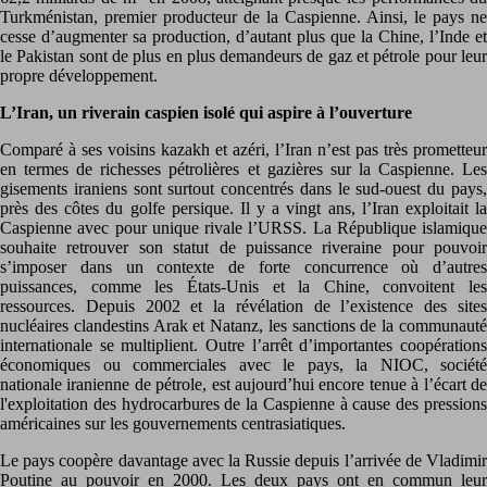
Turkménistan, premier producteur de la Caspienne. Ainsi, le pays ne
cesse d’augmenter sa production, d’autant plus que la Chine, l’Inde et
le Pakistan sont de plus en plus demandeurs de gaz et pétrole pour leur
propre développement.
L’Iran, un riverain caspien isolé qui aspire à l’ouverture
Comparé à ses voisins kazakh et azéri, l’Iran n’est pas très prometteur
en termes de richesses pétrolières et gazières sur la Caspienne. Les
gisements iraniens sont surtout concentrés dans le sud-ouest du pays,
près des côtes du golfe persique. Il y a vingt ans, l’Iran exploitait la
Caspienne avec pour unique rivale l’URSS. La République islamique
souhaite retrouver son statut de puissance riveraine pour pouvoir
s’imposer dans un contexte de forte concurrence où d’autres
puissances, comme les États-Unis et la Chine, convoitent les
ressources. Depuis 2002 et la révélation de l’existence des sites
nucléaires clandestins Arak et Natanz, les sanctions de la communauté
internationale se multiplient. Outre l’arrêt d’importantes coopérations
économiques ou commerciales avec le pays, la NIOC, société
nationale iranienne de pétrole, est aujourd’hui encore tenue à l’écart de
l'exploitation des hydrocarbures de la Caspienne à cause des pressions
américaines sur les gouvernements centrasiatiques.
Le pays coopère davantage avec la Russie depuis l’arrivée de Vladimir
Poutine au pouvoir en 2000. Les deux pays ont en commun leur