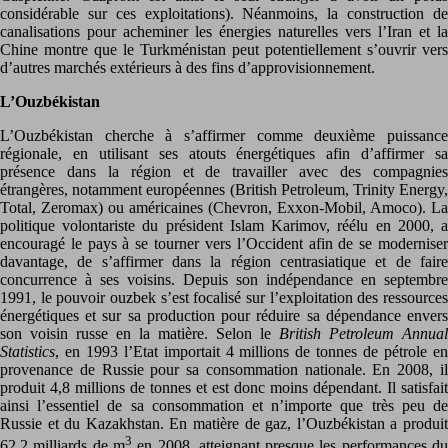
considérable sur ces exploitations). Néanmoins, la construction de
canalisations pour acheminer les énergies naturelles vers l’Iran et la
Chine montre que le Turkménistan peut potentiellement s’ouvrir vers
d’autres marchés extérieurs à des fins d’approvisionnement.
L’Ouzbékistan
L’Ouzbékistan cherche à s’affirmer comme deuxième puissance
régionale, en utilisant ses atouts énergétiques afin d’affirmer sa
présence dans la région et de travailler avec des compagnies
étrangères, notamment européennes (British Petroleum, Trinity Energy,
Total, Zeromax) ou américaines (Chevron, Exxon-Mobil, Amoco). La
politique volontariste du président Islam Karimov, réélu en 2000, a
encouragé le pays à se tourner vers l’Occident afin de se moderniser
davantage, de s’affirmer dans la région centrasiatique et de faire
concurrence à ses voisins. Depuis son indépendance en septembre
1991, le pouvoir ouzbek s’est focalisé sur l’exploitation des ressources
énergétiques et sur sa production pour réduire sa dépendance envers
son voisin russe en la matière. Selon le
British Petroleum Annual
Statistics
, en 1993 l’Etat importait 4 millions de tonnes de pétrole en
provenance de Russie pour sa consommation nationale. En 2008, il
produit 4,8 millions de tonnes et est donc moins dépendant. Il satisfait
ainsi l’essentiel de sa consommation et n’importe que très peu de
Russie et du Kazakhstan. En matière de gaz, l’Ouzbékistan a produit
3
62,2 milliards de m
en 2008, atteignant presque les performances d