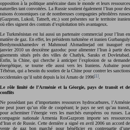
opposition à la politique américaine dans le monde et leurs ressources
naturelles tant convoitées. La Russie soutient également l’Iran pour des
raisons économiques car de nombreuses compagnies pétrolières russes
(Gazprom, Lukoil, Tatneft, etc.) sont présentes sur le territoire iranien
où elles signent des contrats d’exploitation très avantageux.
Le Turkménistan est lui aussi un partenaire commercial pour l’Iran en
matière de gaz. En effet, les présidents turkmène et iranien Gurbanguly
Berdymoukhamedov et Mahmoud Ahmadinejad ont inauguré en
janvier 2010 un deuxième gazoduc pour alimenter l’Iran à partir des
gisements situés près des villes de Chatlyk, Saraks et Dovletabad.
Enfin, la Chine, qui cherche à anticiper l’explosion de sa demande
énergétique, se tourne elle aussi vers les Iraniens. Aubaine pour
Téhéran, qui a besoin du soutien de la Chine pour contrer les sanctions
[1]
occidentales qu’il subit depuis la loi Amato de 1996
.
Le rôle limité de l’Arménie et la Géorgie, pays de transit et de
conflits
Ne possédant pas d’importantes ressources hydrocarbures, l’Arménie
ne peut jouer qu’un rôle de coopérant; le pays ne sert qu’au transit,
pour acheminer l’énergie vers les marchés européens ou russes. La
compagnie nationale Armenia RosGazprom importe ses ressources
d’Iran et de Russie. Cette dernière a signé en avril 2006 un accord de
vente de gaz bon marché pour bénéficier en contrepartie d’une