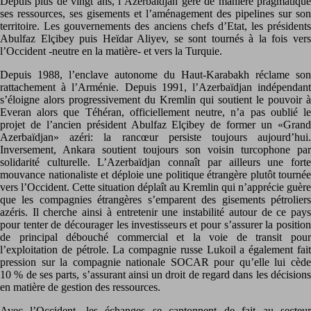
Depuis plus de vingt ans, l’Azerbaïdjan gère de manière pragmatique
ses ressources, ses gisements et l’aménagement des pipelines sur son
territoire. Les gouvernements des anciens chefs d’Etat, les présidents
Abulfaz Elçibey puis Heïdar Aliyev, se sont tournés à la fois vers
l’Occident -neutre en la matière- et vers la Turquie.
Depuis 1988, l’enclave autonome du Haut-Karabakh réclame son
rattachement à l’Arménie. Depuis 1991, l’Azerbaïdjan indépendant
s’éloigne alors progressivement du Kremlin qui soutient le pouvoir à
Everan alors que Téhéran, officiellement neutre, n’a pas oublié le
projet de l’ancien président Abulfaz Elçibey de former un «Grand
Azerbaïdjan» azéri: la rancœur persiste toujours aujourd’hui.
Inversement, Ankara soutient toujours son voisin turcophone par
solidarité culturelle. L’Azerbaïdjan connaît par ailleurs une forte
mouvance nationaliste et déploie une politique étrangère plutôt tournée
vers l’Occident. Cette situation déplaît au Kremlin qui n’apprécie guère
que les compagnies étrangères s’emparent des gisements pétroliers
azéris. Il cherche ainsi à entretenir une instabilité autour de ce pays
pour tenter de décourager les investisseurs et pour s’assurer la position
de principal débouché commercial et la voie de transit pour
l’exploitation de pétrole. La compagnie russe Lukoil a également fait
pression sur la compagnie nationale SOCAR pour qu’elle lui cède
10 % de ses parts, s’assurant ainsi un droit de regard dans les décisions
en matière de gestion des ressources.
Avec l’Occident, les échanges se cantonnent de fait au secteur