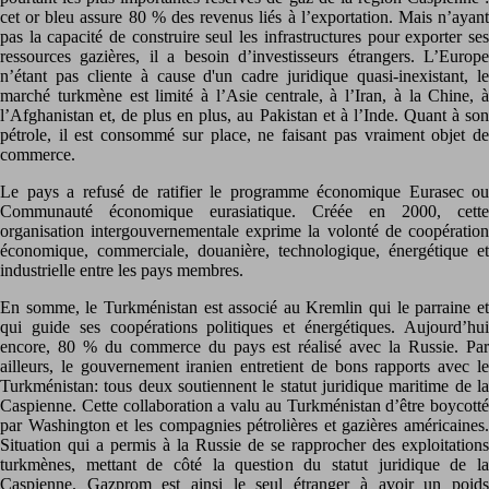
cet or bleu assure 80 % des revenus liés à l’exportation. Mais n’ayant
pas la capacité de construire seul les infrastructures pour exporter ses
ressources gazières, il a besoin d’investisseurs étrangers. L’Europe
n’étant pas cliente à cause d'un cadre juridique quasi-inexistant, le
marché turkmène est limité à l’Asie centrale, à l’Iran, à la Chine, à
l’Afghanistan et, de plus en plus, au Pakistan et à l’Inde. Quant à son
pétrole, il est consommé sur place, ne faisant pas vraiment objet de
commerce.
Le pays a refusé de ratifier le programme économique Eurasec ou
Communauté économique eurasiatique. Créée en 2000, cette
organisation intergouvernementale exprime la volonté de coopération
économique, commerciale, douanière, technologique, énergétique et
industrielle entre les pays membres.
En somme, le Turkménistan est associé au Kremlin qui le parraine et
qui guide ses coopérations politiques et énergétiques. Aujourd’hui
encore, 80 % du commerce du pays est réalisé avec la Russie. Par
ailleurs, le gouvernement iranien entretient de bons rapports avec le
Turkménistan: tous deux soutiennent le statut juridique maritime de la
Caspienne. Cette collaboration a valu au Turkménistan d’être boycotté
par Washington et les compagnies pétrolières et gazières américaines.
Situation qui a permis à la Russie de se rapprocher des exploitations
turkmènes, mettant de côté la question du statut juridique de la
Caspienne. Gazprom est ainsi le seul étranger à avoir un poids