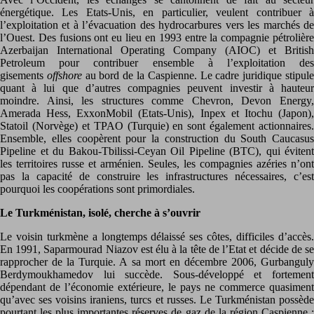
énergétique. Les Etats-Unis, en particulier, veulent contribuer à
l’exploitation et à l’évacuation des hydrocarbures vers les marchés de
l’Ouest. Des fusions ont eu lieu en 1993 entre la compagnie pétrolière
Azerbaijan International Operating Company (AIOC) et British
Petroleum pour contribuer ensemble à l’exploitation des
gisements
offshore
au bord de la Caspienne. Le cadre juridique stipul
quant à lui que d’autres compagnies peuvent investir à hauteur
moindre. Ainsi, les structures comme Chevron, Devon Energy,
Amerada Hess, ExxonMobil (Etats-Unis), Inpex et Itochu (Japon),
Statoil (Norvège) et TPAO (Turquie) en sont également actionnaires.
Ensemble, elles coopèrent pour la construction du South Caucasus
Pipeline et du Bakou-Tbilissi-Ceyan Oil Pipeline (BTC), qui évitent
les territoires russe et arménien. Seules, les compagnies azéries n’ont
pas la capacité de construire les infrastructures nécessaires, c’est
pourquoi les coopérations sont primordiales.
Le Turkménistan, isolé, cherche à s’ouvrir
Le voisin turkmène a longtemps délaissé ses côtes, difficiles d’accès.
En 1991, Saparmourad Niazov est élu à la tête de l’Etat et décide de se
rapprocher de la Turquie. A sa mort en décembre 2006, Gurbanguly
Berdymoukhamedov lui succède. Sous-développé et fortement
dépendant de l’économie extérieure, le pays ne commerce quasiment
qu’avec ses voisins iraniens, turcs et russes. Le Turkménistan possède
pourtant les plus importantes réserves de gaz de la région Caspienne :