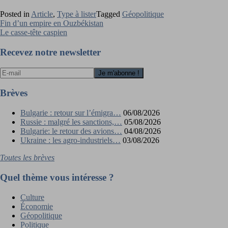
Posted in
Article
,
Type à lister
Tagged
Géopolitique
Navigation
Fin d’un empire en Ouzbékistan
Le casse-tête caspien
de
l’article
Recevez notre newsletter
Brèves
Bulgarie : retour sur l’émigra…
06/08/2026
Russie : malgré les sanctions,…
05/08/2026
Bulgarie: le retour des avions…
04/08/2026
Ukraine : les agro-industriels…
03/08/2026
Toutes les brèves
Quel thème vous intéresse ?
Culture
Économie
Géopolitique
Politique