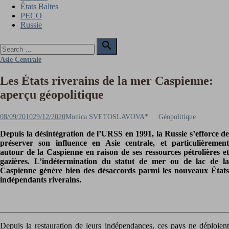
États Baltes
PECO
Russie
Search

for:
Search
Asie Centrale
Les États riverains de la mer Caspienne:
aperçu géopolitique
Posted
Author
08/09/2010
29/12/2020
Monica SVETOSLAVOVA*
Géopolitique
on
Depuis la désintégration de l’URSS en 1991, la Russie s’efforce de
préserver son influence en Asie centrale, et particulièrement
autour de la Caspienne en raison de ses ressources pétrolières et
gazières. L’indétermination du statut de mer ou de lac de la
Caspienne génère bien des désaccords parmi les nouveaux États
indépendants riverains.
Depuis la restauration de leurs indépendances, ces pays ne déploient