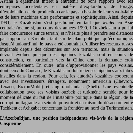
Astana a également intérêt à entretenir de bons rapports avec les
entreprises occidentales en matière d’exploration, de forage,
d’exploitation et de production car le pays a besoin de leur savoir-faire
et de leurs machines ultra performantes et sophistiquées. Ainsi, depuis
1991, le Kazakhstan s’est positionné en tant que
leader
en Asie
centrale (même si, au cours des années 1990, l’Ouzbékistan a pu lui
faire concurrence sur ce terrain) et n’hésite plus à prendre ses distances
par rapport au Kremlin, tant sur le plan politique qu’économique.
Jusqu’à aujourd’hui, le pays a été contraint d’utiliser les réseaux russes
implantés depuis des décennies sur son territoire, mais la situation
devrait évoluer puisque des pipelines kazakhs sont en cours de
construction, en particulier vers la Chine dont la demande croît
considérablement. En outre, afin d’approvisionner les pays voisins,
dont ceux du Caucase, le Kazakhstan doit relier ses pipelines aux tubes
installés dans la région. Pour cela, les autorités kazakhes coopèrent
avec des investisseurs étrangers, notamment américain (Chevron,
Texaco, ExxonMobil) et anglo-hollandais (Shell). Une éventuelle
collaboration avec ses voisins ouzbek et turkmène semble pour le
moment délicate du fait de l’instabilité politique dans la région, de la
corruption flagrante au sein du pouvoir et en raison du désaccord entre
Tachkent et Achgabat concernant la frontière au nord du Turkménistan.
L’Azerbaïdjan, une position indépendante vis-à-vis de la région
Caspienne