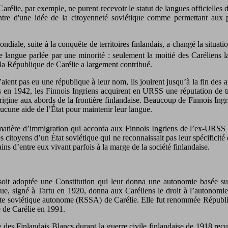
rélie, par exemple, ne purent recevoir le statut de langues officielles
ntre d'une idée de la citoyenneté soviétique comme permettant aux 
ale, suite à la conquête de territoires finlandais, a changé la situati
ne langue parlée par une minorité : seulement la moitié des Caréliens 
a République de Carélie a largement contribué.
’aient pas eu une république à leur nom, ils jouirent jusqu’à la fin de
es en 1942, les Finnois Ingriens acquirent en URSS une réputation de 
rigine aux abords de la frontière finlandaise. Beaucoup de Finnois Ingri
 aucune aide de l’État pour maintenir leur langue.
matière d’immigration qui accorda aux Finnois Ingriens de l’ex-URSS d
s citoyens d’un État soviétique qui ne reconnaissait pas leur spécificité 
ains d’entre eux vivant parfois à la marge de la société finlandaise.
 soit adoptée une Constitution qui leur donna une autonomie basée sur
tique, signé à Tartu en 1920, donna aux Caréliens le droit à l’autonom
liste soviétique autonome (RSSA) de Carélie. Elle fut renommée Républiq
 de Carélie en 1991.
 des Finlandais Blancs durant la guerre civile finlandaise de 1918 reçur