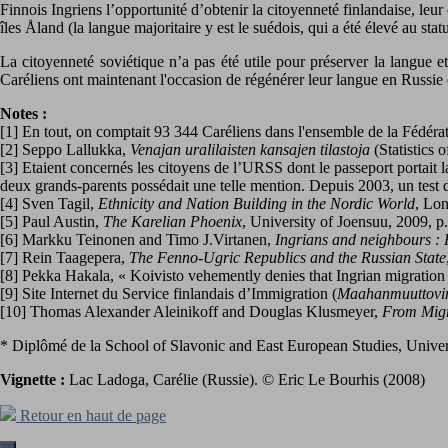
Finnois Ingriens l’opportunité d’obtenir la citoyenneté finlandaise, le
îles Åland (la langue majoritaire y est le suédois, qui a été élevé au sta
La citoyenneté soviétique n’a pas été utile pour préserver la langue et
Caréliens ont maintenant l'occasion de régénérer leur langue en Russie e
Notes :
[1] En tout, on comptait 93 344 Caréliens dans l'ensemble de la Fédéra
[2] Seppo Lallukka,
Venajan uralilaisten kansajen tilastoja
(Statistics 
[3] Etaient concernés les citoyens de l’URSS dont le passeport portait 
deux grands-parents possédait une telle mention. Depuis 2003, un test d
[4] Sven Tagil,
Ethnicity and Nation Building in the Nordic World
, Lo
[5] Paul Austin,
The Karelian Phoenix
, University of Joensuu, 2009, p
[6] Markku Teinonen and Timo J.Virtanen,
Ingrians and neighbours : 
[7] Rein Taagepera,
The Fenno-Ugric Republics and the Russian State
[8] Pekka Hakala, « Koivisto vehemently denies that Ingrian migration
[9] Site Internet du Service finlandais d’Immigration (
Maahanmuuttovir
[10] Thomas Alexander Aleinikoff and Douglas Klusmeyer,
From Migr
* Diplômé de la School of Slavonic and East European Studies, Unive
Vignette :
Lac Ladoga, Carélie (Russie). © Eric Le Bourhis (2008)
Retour en haut de page