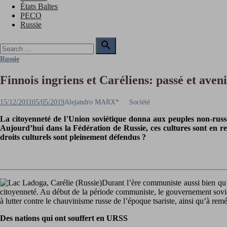
États Baltes
PECO
Russie
Search

for:
Search
Russie
Finnois ingriens et Caréliens: passé et aven
Posted
Author
15/12/2011
05/05/2019
Alejandro MARX*
Société
on
La citoyenneté de l'Union soviétique donna aux peuples non-russes 
Aujourd’hui dans la Fédération de Russie, ces cultures sont en ren
droits culturels sont pleinement défendus ?
Durant l’ère communiste aussi bien qu’a
citoyenneté. Au début de la période communiste, le gouvernement soviéti
à lutter contre le chauvinisme russe de l’époque tsariste, ainsi qu’à rem
Des nations qui ont souffert en URSS