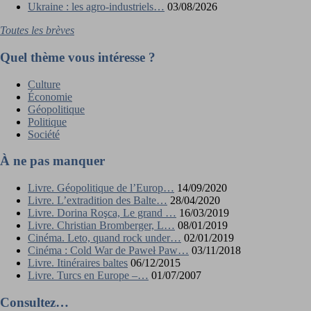
Ukraine : les agro-industriels…
03/08/2026
Toutes les brèves
Quel thème vous intéresse ?
Culture
Économie
Géopolitique
Politique
Société
À ne pas manquer
Livre. Géopolitique de l’Europ…
14/09/2020
Livre. L’extradition des Balte…
28/04/2020
Livre. Dorina Roşca, Le grand …
16/03/2019
Livre. Christian Bromberger, L…
08/01/2019
Cinéma. Leto, quand rock under…
02/01/2019
Cinéma : Cold War de Paweł Paw…
03/11/2018
Livre. Itinéraires baltes
06/12/2015
Livre. Turcs en Europe –…
01/07/2007
Consultez…