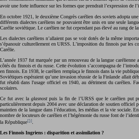
avoir une forte influence sur les formes que prendrait l’expression de l
En octobre 1921, le deuxième Congrès carélien des soviets adopta une d
différents dialectes caréliens ne pouvaient être unis en une seule langu
Carélie soviétique. Le carélien ne fut cependant pas élevé au rang de lan
Les dialectes caréliens n’allaient pas se voir dotés de la même importa
s’épanouir culturellement en URSS. L’imposition du finnois par les com
Carélie.
L’année 1937 fut marquée par un renouveau de la langue carélienne aux
côtés du finnois et du russe. Cette évolution s’accompagna de l’introdu
en finnois. En 1938, le carélien remplaça le finnois dans la vie publi
Soviétiques espéraient qu’une invasion réussie de la Finlande allait débou
fut rétabli dans l'usage officiel en 1940, au détriment du carélien. 
scolaires.
Ce fut avec la
glasnost
puis la fin de l’URSS que le carélien put pr
particulièrement depuis 2004 avec une déclaration de soutien officiel p
maintien de la langue dans l’éducation, les médias et la vie sociale. En 
nombre de locuteurs de carélien et l’hégémonie du russe font de l’identi
[5]
la République
.
Les Finnois Ingriens : disparition et assimilation ?