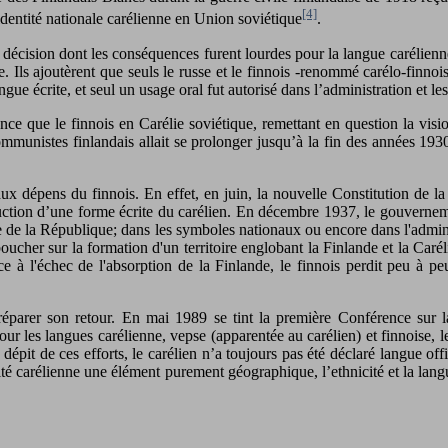
[4]
’identité nationale carélienne en Union soviétique
.
écision dont les conséquences furent lourdes pour la langue carélienne
e. Ils ajoutèrent que seuls le russe et le finnois -renommé carélo-finnoi
gue écrite, et seul un usage oral fut autorisé dans l’administration et le
nce que le finnois en Carélie soviétique, remettant en question la visi
munistes finlandais allait se prolonger jusqu’à la fin des années 1930
 dépens du finnois. En effet, en juin, la nouvelle Constitution de la 
ction d’une forme écrite du carélien. En décembre 1937, le gouvernement 
que de la République; dans les symboles nationaux ou encore dans l'admi
cher sur la formation d'un territoire englobant la Finlande et la Carélie,
Face à l'échec de l'absorption de la Finlande, le finnois perdit peu à
éparer son retour. En mai 1989 se tint la première Conférence sur l
our les langues carélienne, vepse (apparentée au carélien) et finnoise,
dépit de ces efforts, le carélien n’a toujours pas été déclaré langue off
té carélienne une élément purement géographique, l’ethnicité et la langu