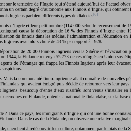
t sur le territoire de l’Ingrie (qui s’étend aujourd’hui de l’actuel
oblas
nna un certain degré d’autonomie aux Finnois d’Ingrie, qui obtinrent l
[6]
nnois Ingriens parlaient différents types de dialectes
.
ois d’Ingrie et leur petit nombre (114 000 selon le recensement de 1926
eningrad causa la déportation de 16 % des Finnois d’Ingrie entre 19
tilisation du finnois dans les médias, l’administration et l’éducation en 
s Ingriens avait alors chuté de 43 % par rapport à 1928.
portation de 20 000 Finnois Ingriens vers la Sibérie et l’évacuation p
re 1944, la Finlande renvoya 55 773 de ces réfugiés en Union soviétique,
d’agents de l’étranger qui frappa les Finnois Ingriens après leur évacu
s suspicions.
ie. Mais la communauté finno-ingrienne allait connaître de nouvelles pé
x Finlandais qui avaient émigré puis décidé de retourner vers leur pays
 Ingriens -beaucoup d’entre d’eux russifiés- sont venus s’installer en
ceux nés en Finlande, obtenir la nationalité finlandaise, sur la base d
ande ? Dans ce pays, les immigrants d’Ingrie qui ont une bonne connaiss
Finlande. Dans le cas de la Finlande, on observe une relative marginalisa
ande, cherchent à redécouvrir leur culture, notamment par le biais de la