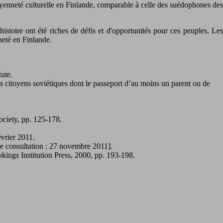
toyenneté culturelle en Finlande, comparable à celle des suédophones des
histoire ont été riches de défis et d'opportunités pour ces peuples. Les
neté en Finlande.
tute.
es citoyens soviétiques dont le passeport d’au moins un parent ou de
Society, pp. 125-178.
évrier 2011.
de consultation : 27 novembre 2011].
kings Institution Press, 2000, pp. 193-198.