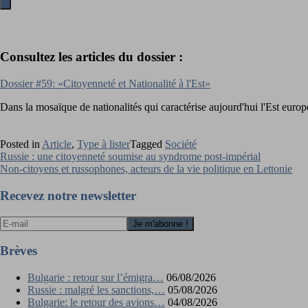
Consultez les articles du dossier :
Dossier #59: «Citoyenneté et Nationalité à l'Est»
Dans la mosaïque de nationalités qui caractérise aujourd'hui l'Est europé
Posted in
Article
,
Type à lister
Tagged
Société
Navigation
Russie : une citoyenneté soumise au syndrome post-impérial
Non-citoyens et russophones, acteurs de la vie politique en Lettonie
de
l’article
Recevez notre newsletter
Brèves
Bulgarie : retour sur l’émigra…
06/08/2026
Russie : malgré les sanctions,…
05/08/2026
Bulgarie: le retour des avions…
04/08/2026