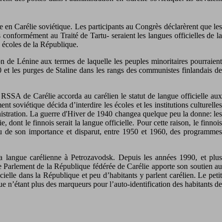
 en Carélie soviétique. Les participants au Congrès déclarèrent que les
s conformément au Traité de Tartu- seraient les langues officielles de la
s écoles de la République.
on de Lénine aux termes de laquelle les peuples minoritaires pourraient
 et les purges de Staline dans les rangs des communistes finlandais de
RSSA de Carélie accorda au carélien le statut de langue officielle aux
soviétique décida d’interdire les écoles et les institutions culturelles
nistration. La guerre d'Hiver de 1940 changea quelque peu la donne: les
 dont le finnois serait la langue officielle. Pour cette raison, le finnois
 peu de son importance et disparut, entre 1950 et 1960, des programmes
a langue carélienne à Petrozavodsk. Depuis les années 1990, et plu
 le Parlement de la République fédérée de Carélie apporte son soutien au
icielle dans la République et peu d’habitants y parlent carélien. Le petit
e n’étant plus des marqueurs pour l’auto-identification des habitants de