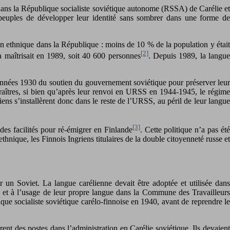
 dans la République socialiste soviétique autonome (RSSA) de Carélie et
peuples de développer leur identité sans sombrer dans une forme de
on ethnique dans la République : moins de 10 % de la population y était
[2]
la maîtrisait en 1989, soit 40 600 personnes
. Depuis 1989, la langu
s années 1930 du soutien du gouvernement soviétique pour préserver leur
traîtres, si bien qu’après leur renvoi en URSS en 1944-1945, le régime
ens s’installèrent donc dans le reste de l’URSS, au péril de leur langue
[3]
es facilités pour ré-émigrer en Finlande
. Cette politique n’a pas été
ethnique, les Finnois Ingriens titulaires de la double citoyenneté russe et
 un Soviet. La langue carélienne devait être adoptée et utilisée dans
ie et à l’usage de leur propre langue dans la Commune des Travailleurs
ue socialiste soviétique carélo-finnoise en 1940, avant de reprendre le
ent des postes dans l’administration en Carélie soviétique. Ils devaient