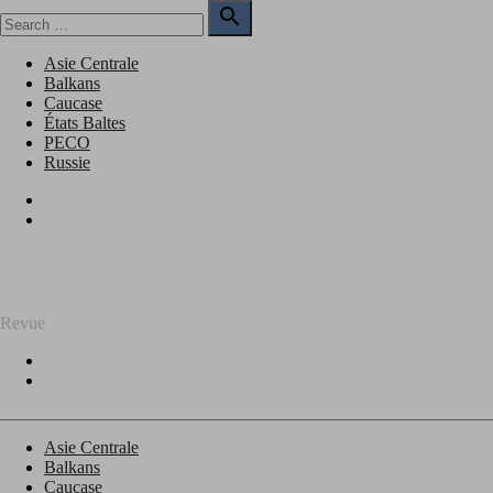
Skip
Search

to
for:
Search
content
Asie Centrale
Balkans
Caucase
États Baltes
PECO
Russie
Facebook
Twitter
REGARD SUR L'EST
Revue
Facebook
Twitter
Asie Centrale
Balkans
Caucase