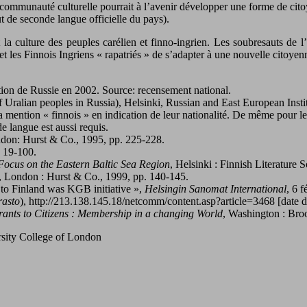
ur communauté culturelle pourrait à l’avenir développer une forme de ci
tut de seconde langue officielle du pays).
 la culture des peuples carélien et finno-ingrien. Les soubresauts de l’
t les Finnois Ingriens « rapatriés » de s’adapter à une nouvelle citoyen
tion de Russie en 2002. Source: recensement national.
of Uralian peoples in Russia), Helsinki, Russian and East European Insti
la mention « finnois » en indication de leur nationalité. De même pour l
e langue est aussi requis.
ndon: Hurst & Co., 1995, pp. 225-228.
. 19-100.
Focus on the Eastern Baltic Sea Region
, Helsinki : Finnish Literature 
, London : Hurst & Co., 1999, pp. 140-145.
 to Finland was KGB initiative »,
Helsingin Sanomat International
, 6 f
asto
), http://213.138.145.18/netcomm/content.asp?article=3468 [date 
ants to Citizens : Membership in a changing World
, Washington : Broo
rsity College of London