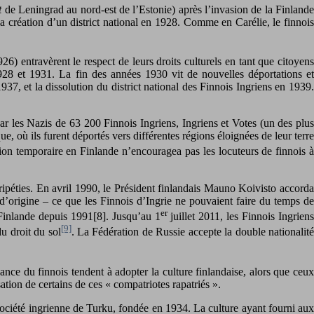
t
de Leningrad au nord-est de l’Estonie) après l’invasion de la Finlande
a création d’un district national en 1928. Comme en Carélie, le finnois
) entravèrent le respect de leurs droits culturels en tant que citoyens
28 et 1931. La fin des années 1930 vit de nouvelles déportations et
1937, et la dissolution du district national des Finnois Ingriens en 1939.
ar les Nazis de 63 200 Finnois Ingriens, Ingriens et Votes (un des plus
 où ils furent déportés vers différentes régions éloignées de leur terre
ation temporaire en Finlande n’encouragea pas les locuteurs de finnois à
ripéties. En avril 1990, le Président finlandais Mauno Koivisto accorda
 d’origine – ce que les Finnois d’Ingrie ne pouvaient faire du temps de
er
 Finlande depuis 1991[8]. Jusqu’au 1
juillet 2011, les Finnois Ingrien
[9]
u droit du sol
. La Fédération de Russie accepte la double nationalit
ance du finnois tendent à adopter la culture finlandaise, alors que ceux
tion de certains de ces « compatriotes rapatriés ».
 Société ingrienne de Turku, fondée en 1934. La culture ayant fourni aux