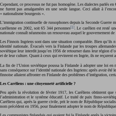
Cependant, ce processus ne fut pas homogène. Les dialectes parlés en Ca
ne furent pas amalgamées en une seule langue. Ceci allait à l’enco
« nationalisme bourgeois ».
L’immigration continuelle de russophones depuis la Seconde Guerre mondi
[1]
carélienne en 2002, soit 65 344 personnes
. Le carélien est resté u
nationale connaît néanmoins un renouveau auquel le gouvernement de l
Les Finnois Ingriens sont dans une situation comparable. Bien qu’ils n
identité nationale. Évacués vers la Finlande par les troupes allemand
soviétique leur interdit jusqu’en 1956 de retourner dans leur région d’o
et de leur culture. Quant à ceux qui revinrent en Ingrie, ils ne reçurent
La fin de l’Union soviétique poussa la Finlande à adopter une loi en 
sans conséquence sur l’identité nationale des Ingriens: après avoir été le
finnoise allaient affronter en Finlande des problèmes d’intégration, cert
Les Caréliens : une citoyenneté artificielle ?
Peu après la révolution de février 1917, les Caréliens obtinrent que
l’administration et le système éducatif. Le traité de paix finno-sovié
Caréliens qui, après la guerre civile, prit le nom de République socia
nom précédent en 1956, pour finalement adopter le nom de République
Les communistes finlandais qui avaient fui la Finlande après la victoire