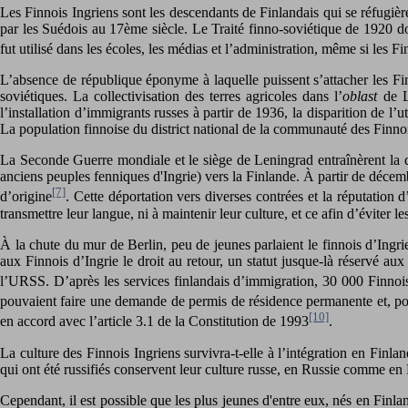
Les Finnois Ingriens sont les descendants de Finlandais qui se réfugièren
par les Suédois au 17ème siècle. Le Traité finno-soviétique de 1920 do
fut utilisé dans les écoles, les médias et l’administration, même si les Fi
L’absence de république éponyme à laquelle puissent s’attacher les Finn
soviétiques. La collectivisation des terres agricoles dans l’
oblast
de L
l’installation d’immigrants russes à partir de 1936, la disparition de l’u
La population finnoise du district national de la communauté des Finnoi
La Seconde Guerre mondiale et le siège de Leningrad entraînèrent la dé
anciens peuples fenniques d'Ingrie) vers la Finlande. À partir de décemb
[7]
d’origine
. Cette déportation vers diverses contrées et la réputation 
transmettre leur langue, ni à maintenir leur culture, et ce afin d’éviter le
À la chute du mur de Berlin, peu de jeunes parlaient le finnois d’Ingr
aux Finnois d’Ingrie le droit au retour, un statut jusque-là réservé au
l’URSS. D’après les services finlandais d’immigration, 30 000 Finnois
pouvaient faire une demande de permis de résidence permanente et, pour 
[10]
en accord avec l’article 3.1 de la Constitution de 1993
.
La culture des Finnois Ingriens survivra-t-elle à l’intégration en Finl
qui ont été russifiés conservent leur culture russe, en Russie comme en 
Cependant, il est possible que les plus jeunes d'entre eux, nés en Finl