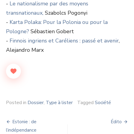
-
Le nationalisme par des moyens
transnationaux,
Szabolcs Pogonyi
-
Karta Polaka: Pour la Polonia ou pour la
Pologne?
Sébastien Gobert
-
Finnois ingriens et Caréliens : passé et avenir
,
Alejandro Marx
Posted in
Dossier
,
Type à lister
Tagged
Société
Navigation
Estonie : de
Édito
de
l’indépendance