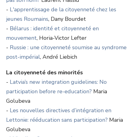
pas son nom?
Laurent Hassid
-
L'apprentissage de la citoyenneté chez les
jeunes Roumains
, Dany Bourdet
-
Bélarus : identité et citoyenneté en
mouvement
, Horia-Victor Lefter
-
Russie : une citoyenneté soumise au syndrome
post-impérial
, André Liebich
La citoyenneté des minorités
-
Latvia’s new integration guidelines: No
participation before re-education?
Maria
Golubeva
-
Les nouvelles directives d’intégration en
Lettonie: rééducation sans participation?
Maria
Golubeva