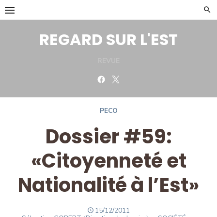
Skip
to
content
REGARD SUR L'EST
REVUE
Facebook
Twitter
PECO
Dossier #59:
«Citoyenneté et
Nationalité à l’Est»
POSTED
15/12/2011