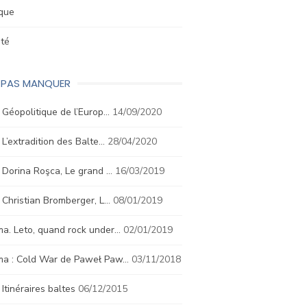
ique
été
E PAS MANQUER
. Géopolitique de l’Europ…
14/09/2020
. L’extradition des Balte…
28/04/2020
. Dorina Roşca, Le grand …
16/03/2019
. Christian Bromberger, L…
08/01/2019
a. Leto, quand rock under…
02/01/2019
ma : Cold War de Paweł Paw…
03/11/2018
. Itinéraires baltes
06/12/2015