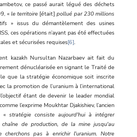
ambetov, ce passé aurait légué des déchets
09, «
le territoire
[était]
pollué par 230 millions
tifs
» issus du démantèlement des usines
RSS, ces opérations n’ayant pas été effectuées
les et sécurisées requises
[6]
.
ent kazakh Nursultan Nazarbaev ait fait du
rement dénucléarisée en signant le Traité de
le que la stratégie économique soit inscrite
c la promotion de l’uranium à l’international
, l’objectif étant de devenir le leader mondial
 comme l’exprime Moukhtar Djakishiev, l’ancien
la «
stratégie consiste aujourd'hui à intégrer
a chaîne de production, de la mine jusqu'au
e cherchons pas à enrichir l'uranium. Notre