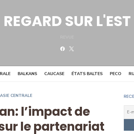
REGARD SUR L'EST
REVUE
Facebook
Twitter
TRALE
BALKANS
CAUCASE
ÉTATS BALTES
PECO
RU
ASIE CENTRALE
RECE
an: l’impact de
ur le partenariat