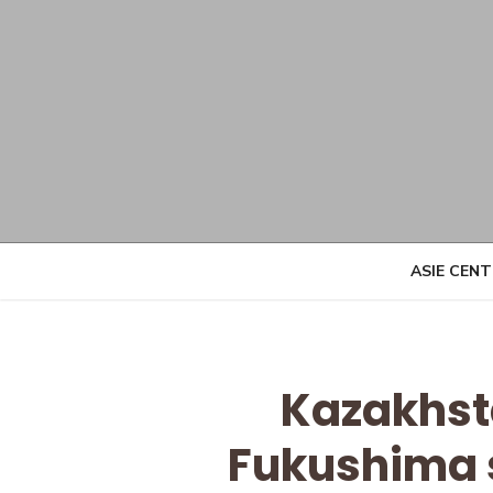
Skip
to
content
ASIE CEN
Kazakhst
Fukushima s