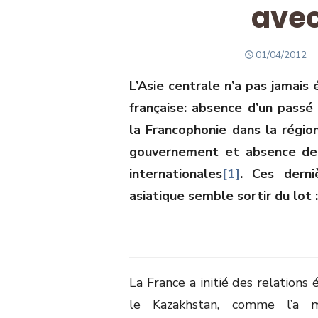
avec
POSTED
01/04/2012
ON
L’Asie centrale n’a pas jamais 
française: absence d’un passé
la Francophonie dans la région
gouvernement et absence de v
internationales
[1]
. Ces derni
asiatique semble sortir du lot 
La France a initié des relations
le Kazakhstan, comme l’a m