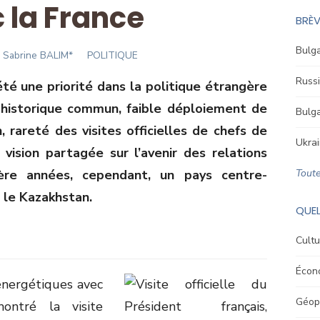
 la France
BRÈV
Bulga
Author
Sabrine BALIM*
POLITIQUE
Russi
été une priorité dans la politique étrangère
 historique commun, faible déploiement de
Bulga
, rareté des visites officielles de chefs de
Ukrai
ision partagée sur l’avenir des relations
ère années, cependant, un pays centre-
Toute
: le Kazakhstan.
QUEL
Cultu
Écon
 énergétiques avec
Géopo
ontré la visite