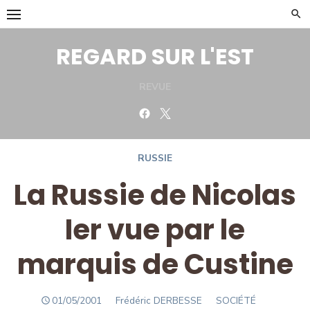
Skip
to
content
REGARD SUR L'EST
REVUE
Facebook
Twitter
RUSSIE
La Russie de Nicolas
Ier vue par le
marquis de Custine
POSTED
Author
01/05/2001
Frédéric DERBESSE
SOCIÉTÉ