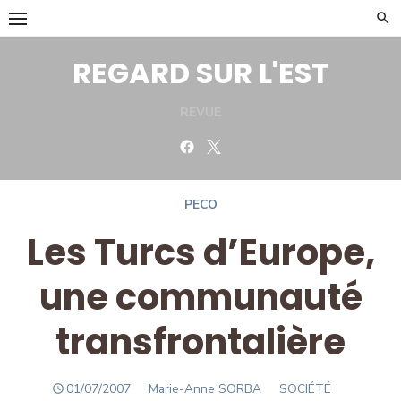
Skip
to
content
REGARD SUR L'EST
REVUE
Facebook
Twitter
PECO
Les Turcs d’Europe,
une communauté
transfrontalière
POSTED
Author
01/07/2007
Marie-Anne SORBA
SOCIÉTÉ