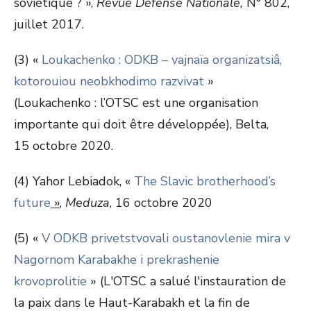
soviétique ? »,
Revue Défense Nationale,
N° 802,
juillet 2017.
(3) «
Loukachenko : ODKB – vajnaïa organizatsiâ,
kotorouiou neobkhodimo razvivat
»
(Loukachenko : l’OTSC est une organisation
importante qui doit être développée), Belta,
15 octobre 2020.
(4) Yahor Lebiadok, «
The Slavic brotherhood’s
future
»
,
Meduza
, 16 octobre 2020
(5) «
V ODKB privetstvovali oustanovlenie mira v
Nagornom Karabakhe i prekrashenie
krovoprolitie
» (L'OTSC a salué l'instauration de
la paix dans le Haut-Karabakh et la fin de