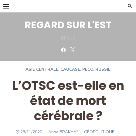
Skip
to
content
REGARD SUR L'EST
REVUE
Facebook
Twitter
ASIE CENTRALE
,
CAUCASE
,
PECO
,
RUSSIE
L’OTSC est-elle en
état de mort
cérébrale ?
POSTED
Author
23/11/2020
Anna BRAKHA*
GÉOPOLITIQUE