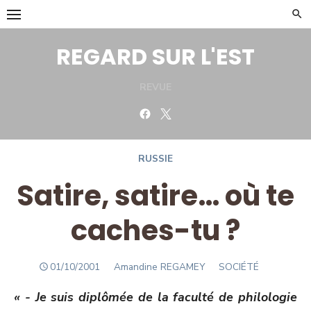
Skip
to
content
REGARD SUR L'EST
REVUE
Facebook
Twitter
RUSSIE
Satire, satire… où te
caches-tu ?
POSTED
Author
01/10/2001
Amandine REGAMEY
SOCIÉTÉ
ON
« - Je suis diplômée de la faculté de philologie