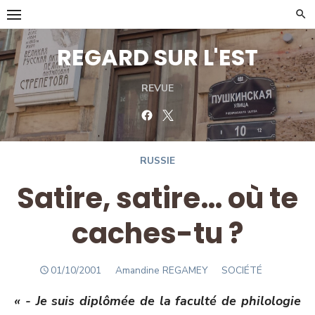
Skip
to
content
REGARD SUR L'EST
REVUE
Facebook
Twitter
RUSSIE
Satire, satire… où te
caches-tu ?
POSTED
Author
01/10/2001
Amandine REGAMEY
SOCIÉTÉ
ON
« - Je suis diplômée de la faculté de philologie