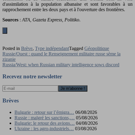
d'assimilation à la population albanaise et sont favorables à un
rapprochement entre les deux pays et à l'ouverture des frontières.
Sources
:
ATA, Gazeta Express, Politiko
.
Posted in
Brève
,
Type indépendant
Tagged
Géopolitique
Navigation
Russie/Ouest : quand le Renseignement militaire russe sème la
zizanie
de
Russia/West: when Russian military intelligence sows discord
l’article
Recevez notre newsletter
Brèves
Bulgarie : retour sur l’émigra…
06/08/2026
Russie : malgré les sanctions,…
05/08/2026
Bulgarie: le retour des avions…
04/08/2026
Ukraine : les agro-industriels…
03/08/2026