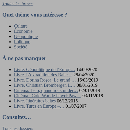
Toutes les brèves
Quel thème vous intéresse ?
Culture
Économie
Géopolitique
Politique
Société
À ne pas manquer
Livre. Géopolitique de l’Europ…
14/09/2020
Livre. L’extradition des Balte…
28/04/2020
Livre. Dorina Roşca, Le grand …
16/03/2019
Livre. Christian Bromberger, L…
08/01/2019
Cinéma. Leto, quand rock under…
02/01/2019
Cinéma : Cold War de Paweł Paw…
03/11/2018
Livre. Itinéraires baltes
06/12/2015
Livre. Turcs en Europe –…
01/07/2007
Consultez…
Tous les dossiers