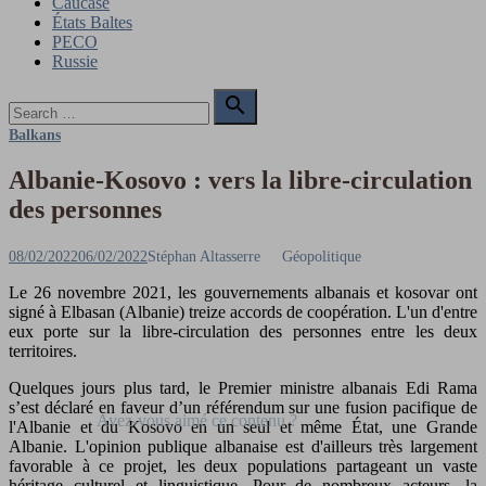
Caucase
États Baltes
PECO
Russie
Search

for:
Search
Balkans
Albanie-Kosovo : vers la libre-circulation
des personnes
Posted
Author
08/02/2022
06/02/2022
Stéphan Altasserre
Géopolitique
on
Le 26 novembre 2021, les gouvernements albanais et kosovar ont
signé à Elbasan (Albanie) treize accords de coopération. L'un d'entre
eux porte sur la libre-circulation des personnes entre les deux
territoires.
Quelques jours plus tard, le Premier ministre albanais Edi Rama
s’est déclaré en faveur d’un référendum sur une fusion pacifique de
l'Albanie et du Kosovo en un seul et même État, une Grande
Albanie. L'opinion publique albanaise est d'ailleurs très largement
favorable à ce projet, les deux populations partageant un vaste
héritage culturel et linguistique. Pour de nombreux acteurs, la