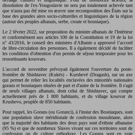
dissolution de l'ex-Yougoslavie ne sera pas totalement achevée tant
que n'aura pas été mise en œuvre une recomposition des États sur la
base des grandes aires socio-culturelles et linguistiques de la région
(autour des peuples albanais, serbe, croate et bosniaque).
Le 2 février 2022, sur proposition du ministre albanais de l'Intérieur
et conformément aux articles 100 de la Constitution et 19 de la loi
n° 43/2016, le conseil des ministres d'Albanie a approuvé l’accord
de libre-circulation des personnes. Il a également décidé de faciliter
les conditions d'obtention d'un permis de séjour temporaire pour les
ressortissants kosovars.
L'accord de novembre prévoyait également l'ouverture du poste-
frontière de Shishtavec (Kukës) - Kurshevë (Dragash), sur un axe
qui permet de relier les localités enclavées des minorités nationales
gorans et bosniaques situées de part et d'autre de la frontière. Il s'agit
de neufs villages albanais, dont celui de Shishtavec, qui compte
actuellement près de 1 800 habitants, et du village kosovar de
Krushevo, peuplée de 850 habitants.
Pour rappel, les Gorans (ou Goranci), à l'instar des Bosniaques, sont
une population slave méridionale de confession musulmane, alors
que la majorité des habitants des deux pays sont d'ethnie albanaise
(95 %) et que de nombreux Slaves vivant sur ces territoires sont de
confession ou de culture orthodoxe. Les Gorans sont en voie