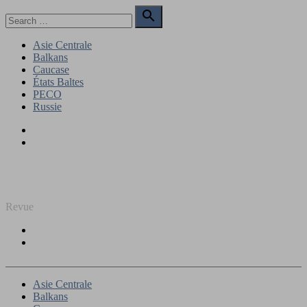
Skip
Search

to
for:
Search
content
Asie Centrale
Balkans
Caucase
États Baltes
PECO
Russie
Facebook
Twitter
REGARD SUR L'EST
Revue
Facebook
Twitter
Asie Centrale
Balkans