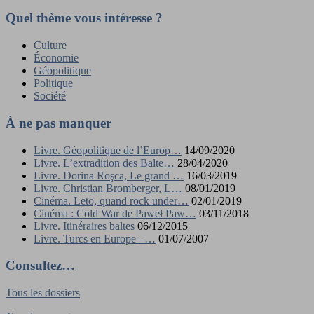
Quel thème vous intéresse ?
Culture
Économie
Géopolitique
Politique
Société
À ne pas manquer
Livre. Géopolitique de l’Europ…
14/09/2020
Livre. L’extradition des Balte…
28/04/2020
Livre. Dorina Roşca, Le grand …
16/03/2019
Livre. Christian Bromberger, L…
08/01/2019
Cinéma. Leto, quand rock under…
02/01/2019
Cinéma : Cold War de Paweł Paw…
03/11/2018
Livre. Itinéraires baltes
06/12/2015
Livre. Turcs en Europe –…
01/07/2007
Consultez…
Tous les dossiers