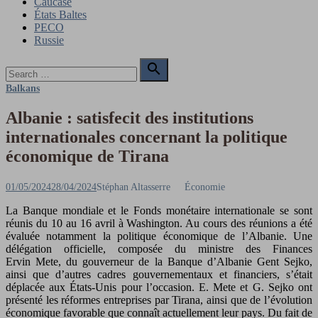
Caucase
États Baltes
PECO
Russie
Search

for:
Search
Balkans
Albanie : satisfecit des institutions
internationales concernant la politique
économique de Tirana
Posted
Author
01/05/2024
28/04/2024
Stéphan Altasserre
Économie
on
La Banque mondiale et le Fonds monétaire internationale se sont
réunis du 10 au 16 avril à Washington. Au cours des réunions a été
évaluée notamment la politique économique de l’Albanie. Une
délégation officielle, composée du ministre des Finances
Ervin Mete, du gouverneur de la Banque d’Albanie Gent Sejko,
ainsi que d’autres cadres gouvernementaux et financiers, s’était
déplacée aux États-Unis pour l’occasion. E. Mete et G. Sejko ont
présenté les réformes entreprises par Tirana, ainsi que de l’évolution
économique favorable que connaît actuellement leur pays. Du fait de