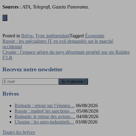
Sources
:
ATA, Telegrafi, Gazeta Panorama.
Posted in
Brève
,
Type indépendant
Tagged
Économie
Navigation
Russie : les spécialistes IT en exil demandés sur le marché
occidental
de
Croatie : l’espace aérien du pays désormais protégé par six Rafales
l’article
F3-R
Recevez notre newsletter
Brèves
Bulgarie : retour sur l’émigra…
06/08/2026
Russie : malgré les sanctions,…
05/08/2026
Bulgarie: le retour des avions…
04/08/2026
Ukraine : les agro-industriels…
03/08/2026
Toutes les brèves