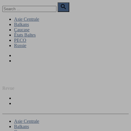
Skip
Search

to
for:
Search
content
Asie Centrale
Balkans
Caucase
États Baltes
PECO
Russie
Facebook
Twitter
REGARD SUR L'EST
Revue
Facebook
Twitter
Asie Centrale
Balkans