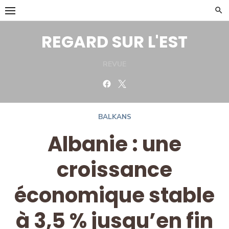
Skip
to
content
REGARD SUR L'EST
REVUE
Facebook
Twitter
BALKANS
Albanie : une
croissance
économique stable
à 3,5 % jusqu’en fin