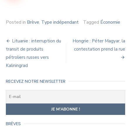
Posted in
Brève
,
Type indépendant
Tagged
Économie
Navigation
Lituanie : interruption du
Hongrie : Péter Magyar, la
de
transit de produits
contestation prend la rue
pétroliers russes vers
l’article
Kaliningrad
RECEVEZ NOTRE NEWSLETTER
BRÈVES