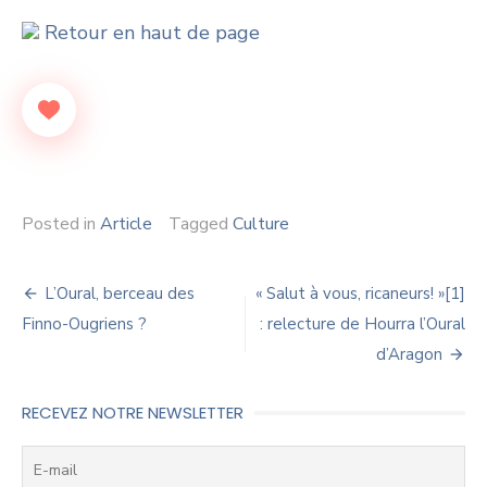
Retour en haut de page
Posted in
Article
Tagged
Culture
Navigation
L’Oural, berceau des
« Salut à vous, ricaneurs! »[1]
de
Finno-Ougriens ?
: relecture de Hourra l’Oural
d’Aragon
l’article
RECEVEZ NOTRE NEWSLETTER