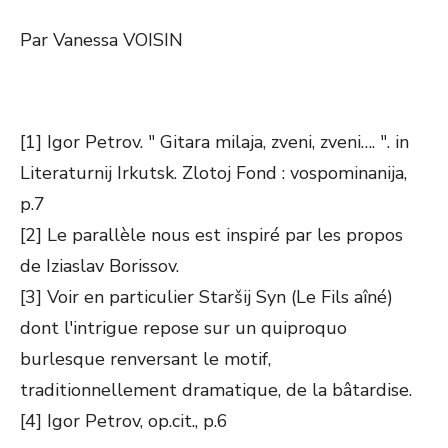
Par Vanessa VOISIN
[1] Igor Petrov. " Gitara milaja, zveni, zveni…. ". in
Literaturnij Irkutsk. Zlotoj Fond : vospominanija,
p.7
[2] Le parallèle nous est inspiré par les propos
de Iziaslav Borissov.
[3] Voir en particulier Staršij Syn (Le Fils aîné)
dont l'intrigue repose sur un quiproquo
burlesque renversant le motif,
traditionnellement dramatique, de la bâtardise.
[4] Igor Petrov, op.cit., p.6