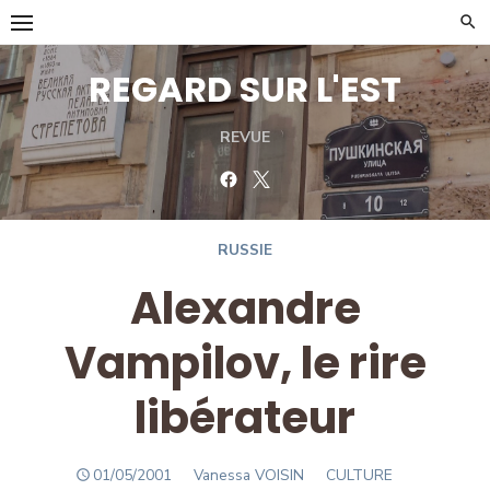
Skip
to
content
REGARD SUR L'EST
REVUE
Facebook
Twitter
RUSSIE
Alexandre
Vampilov, le rire
libérateur
POSTED
Author
01/05/2001
Vanessa VOISIN
CULTURE