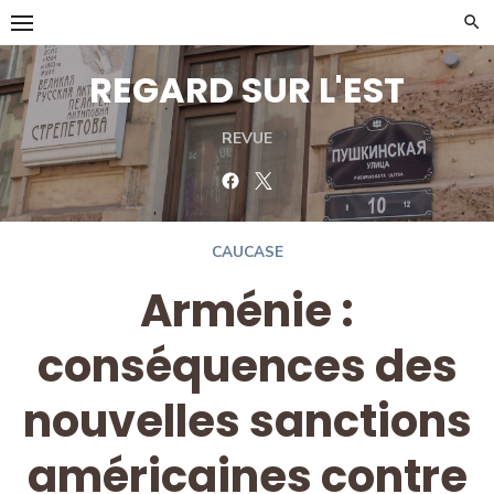
Skip
to
content
REGARD SUR L'EST
REVUE
Facebook
Twitter
CAUCASE
Arménie :
conséquences des
nouvelles sanctions
américaines contre