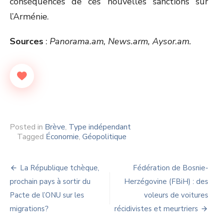
conséquences de ces nouvelles sanctions sur
l’Arménie.
Sources
:
Panorama.am, News.arm, Aysor.am.
Posted in
Brève
,
Type indépendant
Tagged
Économie
,
Géopolitique
Navigation
La République tchèque,
Fédération de Bosnie-
de
prochain pays à sortir du
Herzégovine (FBiH) : des
Pacte de l’ONU sur les
voleurs de voitures
l’article
migrations?
récidivistes et meurtriers