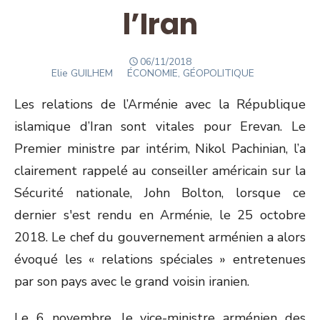
l’Iran
POSTED
06/11/2018
Author
ON
Elie GUILHEM
ÉCONOMIE, GÉOPOLITIQUE
Les relations de l’Arménie avec la République
islamique d’Iran sont vitales pour Erevan. Le
Premier ministre par intérim, Nikol Pachinian, l’a
clairement rappelé au conseiller américain sur la
Sécurité nationale, John Bolton, lorsque ce
dernier s'est rendu en Arménie, le 25 octobre
2018. Le chef du gouvernement arménien a alors
évoqué les « relations spéciales » entretenues
par son pays avec le grand voisin iranien.
Le 6 novembre, le vice-ministre arménien des