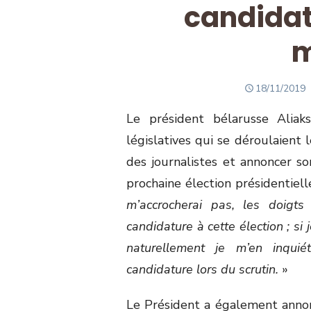
candidat
m
POSTED
18/11/2019
ON
Le président bélarusse Aliak
législatives qui se déroulaien
des journalistes et annoncer so
prochaine élection présidentiell
m’accrocherai pas, les doigts
candidature à cette élection ; s
naturellement je m’en inquié
candidature lors du scrutin.
»
Le Président a également annon