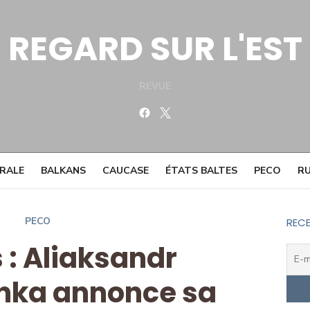
REGARD SUR L'EST
REVUE
Facebook
Twitter
TRALE
BALKANS
CAUCASE
ÉTATS BALTES
PECO
RU
PECO
RECE
 : Aliaksandr
nka annonce sa