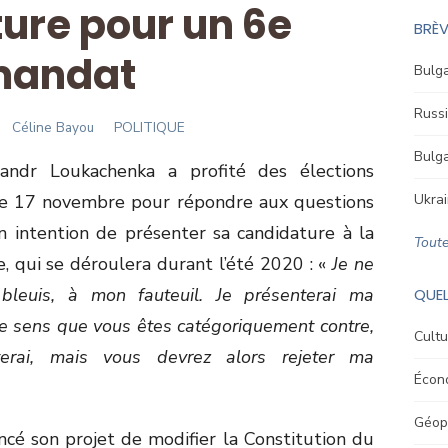
ure pour un 6e
BRÈV
andat
Bulga
Russi
Author
Céline Bayou
POLITIQUE
Bulga
sandr Loukachenka a profité des élections
t le 17 novembre pour répondre aux questions
Ukrai
n intention de présenter sa candidature à la
Toute
e, qui se déroulera durant l’été 2020 : «
Je ne
 bleuis, à mon fauteuil. Je présenterai ma
QUEL
i je sens que vous êtes catégoriquement contre,
Cultu
terai, mais vous devrez alors rejeter ma
Écon
Géopo
cé son projet de modifier la Constitution du