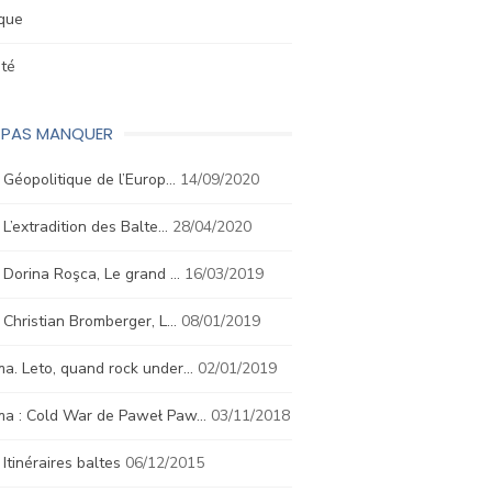
ique
été
E PAS MANQUER
. Géopolitique de l’Europ…
14/09/2020
. L’extradition des Balte…
28/04/2020
. Dorina Roşca, Le grand …
16/03/2019
. Christian Bromberger, L…
08/01/2019
a. Leto, quand rock under…
02/01/2019
ma : Cold War de Paweł Paw…
03/11/2018
. Itinéraires baltes
06/12/2015