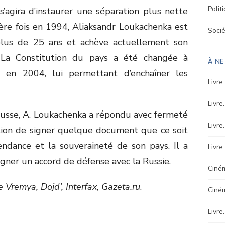
Polit
l s’agira d’instaurer une séparation plus nette
ère fois en 1994, Aliaksandr Loukachenka est
Soci
plus de 25 ans et achève actuellement son
 La Constitution du pays a été changée à
À N
t en 2004, lui permettant d’enchaîner les
Livre
Livre
arusse, A. Loukachenka a répondu avec fermeté
Livre
ntion de signer quelque document que ce soit
endance et la souveraineté de son pays. Il a
Livre
gner un accord de défense avec la Russie.
Ciném
 Vremya, Dojd’, Interfax, Gazeta.ru
.
Ciné
Livre