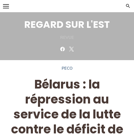
Skip
to
content
REGARD SUR L'EST
REVUE
Facebook
Twitter
PECO
Bélarus : la
répression au
service de la lutte
contre le déficit de