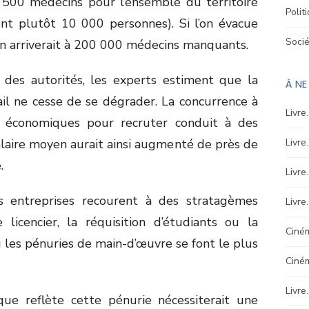
6 500 médecins pour l’ensemble du territoire
Polit
ent plutôt 10 000 personnes). Si l’on évacue
Soci
 on arriverait à 200 000 médecins manquants.
 des autorités, les experts estiment que la
À N
ail ne cesse de se dégrader. La concurrence à
Livre
és économiques pour recruter conduit à des
alaire moyen aurait ainsi augmenté de près de
Livre
.
Livre
les entreprises recourent à des stratagèmes
Livre
 licencier, la réquisition d’étudiants ou la
Ciném
 les pénuries de main-d’œuvre se font le plus
Ciné
Livre
e reflète cette pénurie nécessiterait une