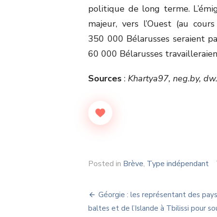
politique de long terme. L’émi
majeur, vers l’Ouest (au cou
350 000 Bélarusses seraient par
60 000 Bélarusses travailleraien
Sources
:
Khartya97, neg.by, dw
Posted in
Brève
,
Type indépendant
Navigation
Géorgie : les représentant des pay
de
baltes et de l’Islande à Tbilissi pour so