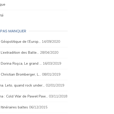
ique
été
E PAS MANQUER
. Géopolitique de l’Europ…
14/09/2020
. L’extradition des Balte…
28/04/2020
. Dorina Roşca, Le grand …
16/03/2019
. Christian Bromberger, L…
08/01/2019
a. Leto, quand rock under…
02/01/2019
ma : Cold War de Paweł Paw…
03/11/2018
. Itinéraires baltes
06/12/2015