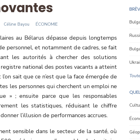
novantes
BRÈV
Bulga
Author
Céline Bayou
ÉCONOMIE
Russi
alaires au Bélarus dépasse depuis longtemps
de personnel, et notamment de cadres, se fait
Bulga
tant les autorités à chercher des solutions
Ukrai
egistre national des postes vacants a atteint
l’on sait que ce n’est que la face émergée de
Toute
utes les personnes qui cherchent un emploi ne
QUEL
ue » ; ensuite parce que les responsables
ement les statistiques, réduisant le chiffre
Cultu
donner l’illusion de performances accrues.
Écon
ent sensible dans le secteur de la santé, où
Géopo