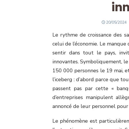
in
POSTED
20/05/2024
ON
Le rythme de croissance des s
celui de l’économie. Le manque 
sentir dans tout le pays, invi
innovantes. Symboliquement, le r
150 000 personnes le 19 mai, et 
l’iceberg : d’abord parce que to
passent pas par cette « banq
d’entreprises manipulent allègr
annoncé de leur personnel pour 
Le phénomène est particulièrem