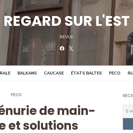
REGARD SUR L'EST
REVUE
Facebook
Twitter
TRALE
BALKANS
CAUCASE
ÉTATS BALTES
PECO
RU
PECO
RECE
pénurie de main-
 et solutions