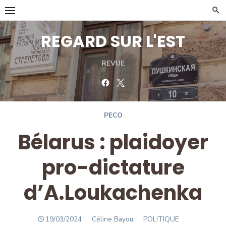
Skip
to
content
REGARD SUR L'EST
REVUE
Facebook
Twitter
PECO
Bélarus : plaidoyer
pro-dictature
d’A.Loukachenka
POSTED
Author
19/03/2024
Céline Bayou
POLITIQUE