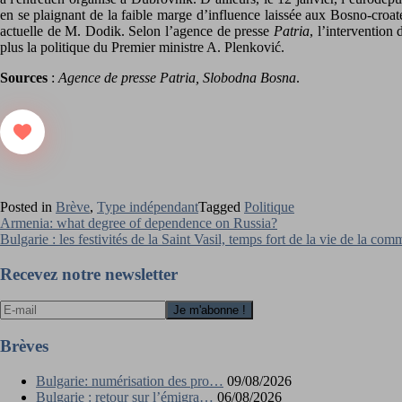
en se plaignant de la faible marge d’influence laissée aux Bosno-croa
actuelle de M. Dodik. Selon l’agence de presse
Patria
, l’intervention
plus la politique du Premier ministre A. Plenković.
Sources
:
Agence de presse Patria, Slobodna Bosna
.
Posted in
Brève
,
Type indépendant
Tagged
Politique
Navigation
Armenia: what degree of dependence on Russia?
Bulgarie : les festivités de la Saint Vasil, temps fort de la vie de la c
de
l’article
Recevez notre newsletter
Brèves
Bulgarie: numérisation des pro…
09/08/2026
Bulgarie : retour sur l’émigra…
06/08/2026