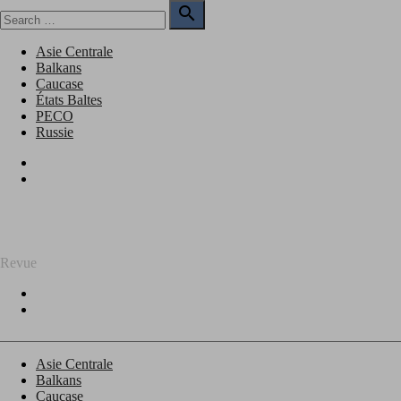
Skip
Search

to
for:
Search
content
Asie Centrale
Balkans
Caucase
États Baltes
PECO
Russie
Facebook
Twitter
REGARD SUR L'EST
Revue
Facebook
Twitter
Asie Centrale
Balkans
Caucase