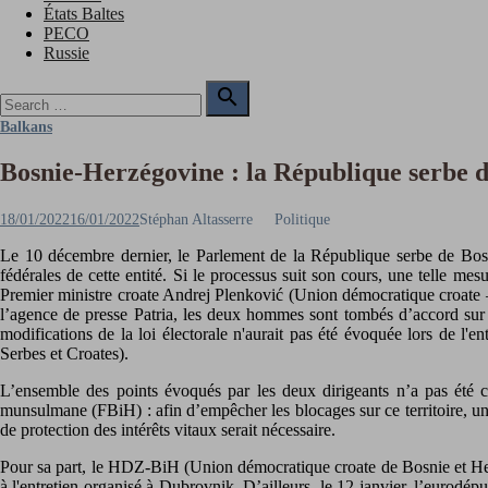
États Baltes
PECO
Russie
Search

for:
Search
Balkans
Bosnie-Herzégovine : la République serbe de
Posted
Author
18/01/2022
16/01/2022
Stéphan Altasserre
Politique
on
Le 10 décembre dernier, le Parlement de la République serbe de Bosni
fédérales de cette entité. Si le processus suit son cours, une telle mes
Premier ministre croate Andrej Plenković (Union démocratique croate 
l’agence de presse Patria, les deux hommes sont tombés d’accord sur 
modifications de la loi électorale n'aurait pas été évoquée lors de l'
Serbes et Croates).
L’ensemble des points évoqués par les deux dirigeants n’a pas été c
munsulmane (FBiH) : afin d’empêcher les blocages sur ce territoire, u
de protection des intérêts vitaux serait nécessaire.
Pour sa part, le HDZ-BiH (Union démocratique croate de Bosnie et Herzé
à l'entretien organisé à Dubrovnik. D’ailleurs, le 12 janvier, l’eurod