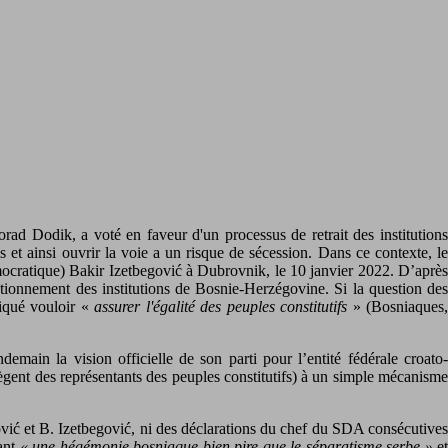
ad Dodik, a voté en faveur d'un processus de retrait des institutions
s et ainsi ouvrir la voie a un risque de sécession. Dans ce contexte, le
ocratique) Bakir Izetbegović à Dubrovnik, le 10 janvier 2022. D’après
tionnement des institutions de Bosnie-Herzégovine. Si la question des
diqué vouloir «
assurer l'égalité des peuples constitutifs
» (Bosniaques
in la vision officielle de son parti pour l’entité fédérale croato-
gent des représentants des peuples constitutifs) à un simple mécanisme
vić et B. Izetbegović, ni des déclarations du chef du SDA consécutives
uant
« une hégémonie bosniaque bien pire que le séparatisme serbe »
e