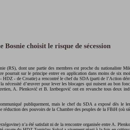
 Bosnie choisit le risque de sécession
e (RS), dont une partie des membres est proche du nationaliste Milor
ure pourrait sur le principe entrer en application dans moins de six moi
– HDZ - de Croatie) a rencontré le chef du SDA (parti de l’Action dém
la nécessité d’œuvrer pour lever les blocages qui nuisent au bon fonc
entretien, A. Plenković et B. Izetbegović ont en revanche tous deux in
ommuniqué publiquement, mais le chef du SDA a exposé dès le lendema
ne réduction des pouvoirs de la Chambre des peuples de la FBiH (où siè
govine) n’a été satisfait ni de la rencontre organisée entre A. Plenko
éputé croate du HDZ Tomislav Sokol a vivement réagi à la fois en critiq