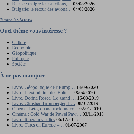
Russie : malgré les sanctions,…
05/08/2026
Bulgarie: le retour des avions…
04/08/2026
Toutes les brèves
Quel thème vous intéresse ?
Culture
Économie
Géopolitique
Politique
Société
À ne pas manquer
Livre. Géopolitique de l’Europ…
14/09/2020
Livre. L’extradition des Balte…
28/04/2020
Livre. Dorina Roşca, Le grand …
16/03/2019
Livre. Christian Bromberger, L…
08/01/2019
Cinéma. Leto, quand rock under…
02/01/2019
Cinéma : Cold War de Paweł Paw…
03/11/2018
Livre. Itinéraires baltes
06/12/2015
Livre. Turcs en Europe –…
01/07/2007