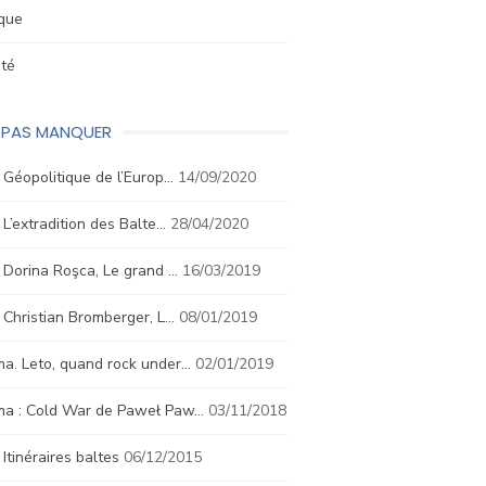
ique
été
E PAS MANQUER
. Géopolitique de l’Europ…
14/09/2020
. L’extradition des Balte…
28/04/2020
. Dorina Roşca, Le grand …
16/03/2019
. Christian Bromberger, L…
08/01/2019
a. Leto, quand rock under…
02/01/2019
ma : Cold War de Paweł Paw…
03/11/2018
. Itinéraires baltes
06/12/2015