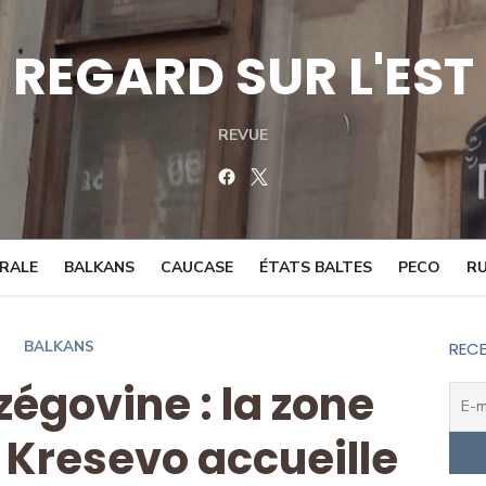
REGARD SUR L'EST
REVUE
Facebook
Twitter
TRALE
BALKANS
CAUCASE
ÉTATS BALTES
PECO
RU
BALKANS
RECE
égovine : la zone
e Kresevo accueille