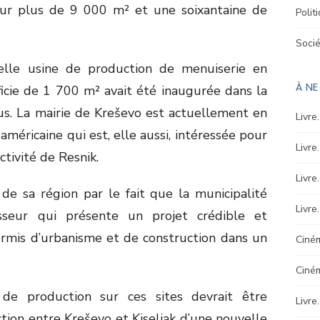
a sur plus de 9 000 m² et une soixantaine de
Polit
Soci
lle usine de production de menuiserie en
À N
icie de 1 700 m² avait été inaugurée dans la
us. La mairie de Kreševo est actuellement en
Livre
américaine qui est, elle aussi, intéressée pour
Livre
ctivité de Resnik.
Livre
 de sa région par le fait que la municipalité
Livre
sseur qui présente un projet crédible et
ermis d’urbanisme et de construction dans un
Ciném
Ciné
 de production sur ces sites devrait être
Livre
ction entre Kreševo et Kiseljak d’une nouvelle