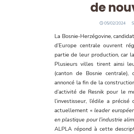
de nou
POSTED
A
05/02/2024
S
ON
La Bosnie-Herzégovine, candidate
d’Europe centrale ouvrent rég
partie de leur production, car 
Plusieurs villes tirent ainsi 
(canton de Bosnie centrale)
annoncé la fin de la constructio
d’activité de Resnik pour le 
l’investisseur, l’édile a précisé
actuellement «
leader européen
en plastique pour l’industrie al
ALPLA répond à cette descript