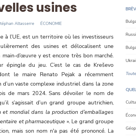
velles usines
BRÈV
Bulga
uthor
téphan Altasserre
ÉCONOMIE
Russi
 à l’UE, est un territoire où les investisseurs
ulièrement des usines et délocalisent une
Bulga
la main-d’œuvre y est encore très bon marché.
Ukrai
leur épingle du jeu. C’est le cas de Kreševo
, dont le maire Renato Pejak a récemment
Toute
n d’un vaste complexe industriel dans la zone
QUEL
mois de mars 2024. Sans dévoiler le nom de
 qu’il s’agissait d’un grand groupe autrichien,
Cultu
 et mondial dans la production d’emballages
Écon
imentaire et pharmaceutique
». Le grand groupe
Géopo
ion, mais son nom n'a pas été prononcé. La