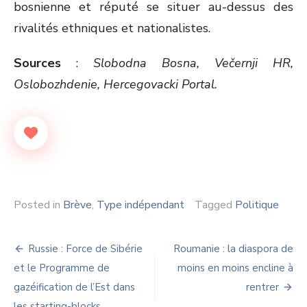
bosnienne et réputé se situer au-dessus des
rivalités ethniques et nationalistes.
Sources
:
Slobodna Bosna, Večernji HR,
Oslobozhdenie, Hercegovacki Portal.
Posted in
Brève
,
Type indépendant
Tagged
Politique
Navigation
Russie : Force de Sibérie
Roumanie : la diaspora de
de
et le Programme de
moins en moins encline à
gazéification de l’Est dans
rentrer
l’article
les starting-blocks