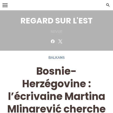
Skip
to
content
REGARD SUR L'EST
REVUE
Facebook
Twitter
BALKANS
Bosnie-
Herzégovine :
l’écrivaine Martina
Mlinarević cherche