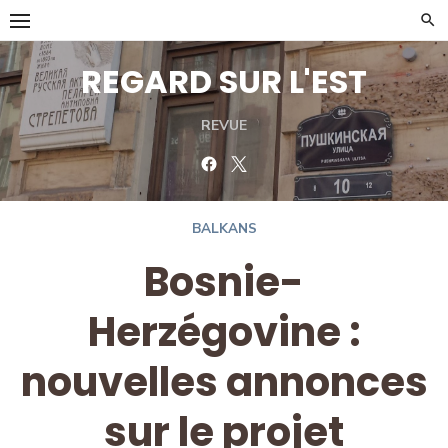
Skip
to
content
REGARD SUR L'EST
REVUE
Facebook
Twitter
BALKANS
Bosnie-
Herzégovine :
nouvelles annonces
sur le projet