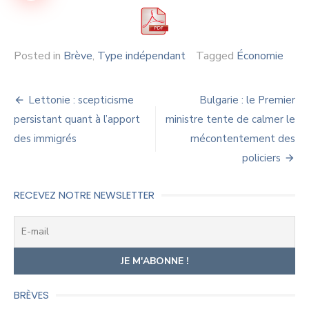
Posted in
Brève
,
Type indépendant
Tagged
Économie
Navigation
Lettonie : scepticisme
Bulgarie : le Premier
de
persistant quant à l’apport
ministre tente de calmer le
des immigrés
mécontentement des
l’article
policiers
RECEVEZ NOTRE NEWSLETTER
BRÈVES