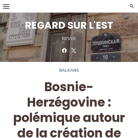
Skip
to
content
REGARD SUR L'EST
REVUE
Facebook
Twitter
BALKANS
Bosnie-
Herzégovine :
polémique autour
de la création de