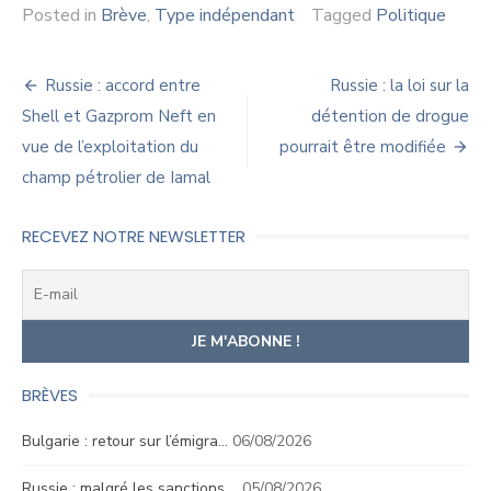
Posted in
Brève
,
Type indépendant
Tagged
Politique
Navigation
Russie : accord entre
Russie : la loi sur la
de
Shell et Gazprom Neft en
détention de drogue
vue de l’exploitation du
pourrait être modifiée
l’article
champ pétrolier de Iamal
RECEVEZ NOTRE NEWSLETTER
BRÈVES
Bulgarie : retour sur l’émigra…
06/08/2026
Russie : malgré les sanctions,…
05/08/2026