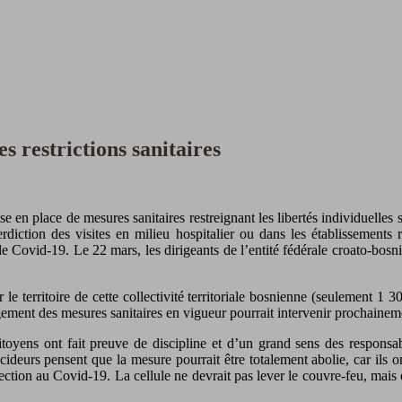
s restrictions sanitaires
en place de mesures sanitaires restreignant les libertés individuelles su
terdiction des visites en milieu hospitalier ou dans les établissemen
le Covid-19. Le 22 mars, les dirigeants de l’entité fédérale croato-bo
r le territoire de cette collectivité territoriale bosnienne (seulement
gement des mesures sanitaires en vigueur pourrait intervenir prochainem
toyens ont fait preuve de discipline et d’un grand sens des responsa
cideurs pensent que la mesure pourrait être totalement abolie, car ils o
tion au Covid-19. La cellule ne devrait pas lever le couvre-feu, mais ét