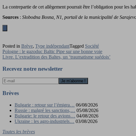
La contrepartie de cet allègement pourrait être l’obligation pour les h
Sources
:
Slobodna Bosna, N1, portail de la municipalité de Sarajevo
Posted in
Brève
,
Type indépendant
Tagged
Société
Navigation
Pologne : le gazoduc Baltic Pipe sur une bonne voie
Livre. L’extradition des Baltes, un ‘traumatisme suédois’
de
l’article
Recevez notre newsletter
Brèves
Bulgarie : retour sur l’émigra…
06/08/2026
Russie : malgré les sanctions,…
05/08/2026
Bulgarie: le retour des avions…
04/08/2026
Ukraine : les agro-industriels…
03/08/2026
Toutes les brèves