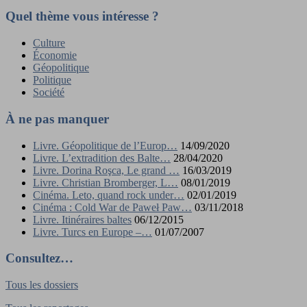
Quel thème vous intéresse ?
Culture
Économie
Géopolitique
Politique
Société
À ne pas manquer
Livre. Géopolitique de l’Europ…
14/09/2020
Livre. L’extradition des Balte…
28/04/2020
Livre. Dorina Roşca, Le grand …
16/03/2019
Livre. Christian Bromberger, L…
08/01/2019
Cinéma. Leto, quand rock under…
02/01/2019
Cinéma : Cold War de Paweł Paw…
03/11/2018
Livre. Itinéraires baltes
06/12/2015
Livre. Turcs en Europe –…
01/07/2007
Consultez…
Tous les dossiers