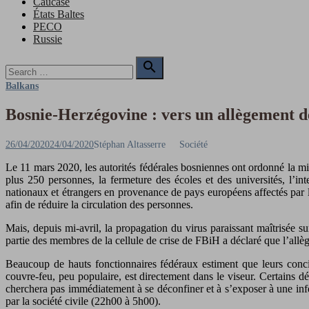
Caucase
États Baltes
PECO
Russie
Search

for:
Search
Balkans
Bosnie-Herzégovine : vers un allègement de
Posted
Author
26/04/2020
24/04/2020
Stéphan Altasserre
Société
on
Le 11 mars 2020, les autorités fédérales bosniennes ont ordonné la mise 
plus 250 personnes, la fermeture des écoles et des universités, l’in
nationaux et étrangers en provenance de pays européens affectés par 
afin de réduire la circulation des personnes.
Mais, depuis mi-avril, la propagation du virus paraissant maîtrisée su
partie des membres de la cellule de crise de FBiH a déclaré que l’allè
Beaucoup de hauts fonctionnaires fédéraux estiment que leurs conci
couvre-feu, peu populaire, est directement dans le viseur. Certains dé
cherchera pas immédiatement à se déconfiner et à s’exposer à une infec
par la société civile (22h00 à 5h00).