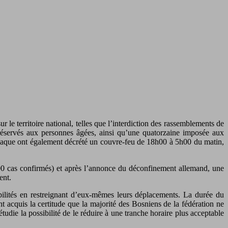
r le territoire national, telles que l’interdiction des rassemblements de
ts réservés aux personnes âgées, ainsi qu’une quatorzaine imposée aux
sniaque ont également décrété un couvre-feu de 18h00 à 5h00 du matin,
 1 300 cas confirmés) et après l’annonce du déconfinement allemand, une
ent.
bilités en restreignant d’eux-mêmes leurs déplacements. La durée du
nt acquis la certitude que la majorité des Bosniens de la fédération ne
udie la possibilité de le réduire à une tranche horaire plus acceptable