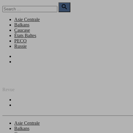
Skip
Search

to
for:
Search
content
Asie Centrale
Balkans
Caucase
États Baltes
PECO
Russie
Facebook
Twitter
REGARD SUR L'EST
Revue
Facebook
Twitter
Asie Centrale
Balkans